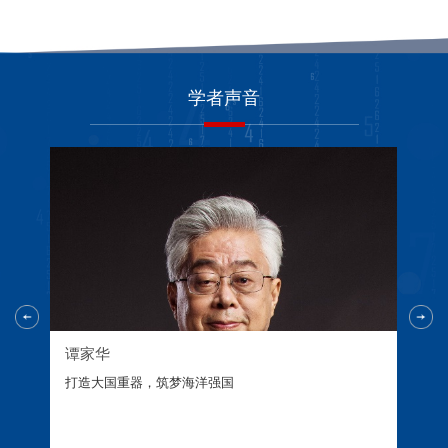
学者声音
谭家华
中国核潜艇之父
造大国重器，筑梦海洋强国
我今天的梦还是核