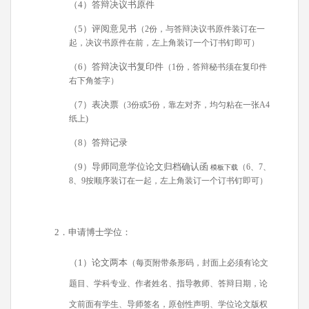
（4）答辩决议书原件
（5）评阅意见书
（2份，与答辩决议书原件装订在一
起，决议书原件在前，左上角装订一个订书钉即可）
（6）答辩决议书复印件
（1份，答辩秘书须在复印件
右下角签字）
（7）表决票
（3份或5份，靠左对齐，均匀粘在一张A4
纸上)
（8）答辩记录
（9）导师同意学位论文归档确认函
（6、7、
模板下载
8、9按顺序装订在一起，左上角装订一个订书钉即可）
2
．申请博士学位：
（1）论文两本
（每页附带条形码，封面上必须有论文
题目、学科专业、作者姓名、指导教师、答辩日期，论
文前面有学生、导师签名，原创性声明、学位论文版权