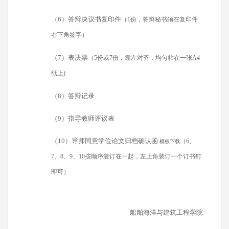
（6）答辩决议书复印件
（1份，答辩秘书须在复印件
右下角签字）
（7）表决票
（5份或7份，靠左对齐，均匀粘在一张A4
纸上)
（8）答辩记录
（9）指导教师评议表
（10）导师同意学位论文归档确认函
（6、
模板下载
7、8、9、10按顺序装订在一起，左上角装订一个订书钉
即可）
船舶海洋与建筑工程学院