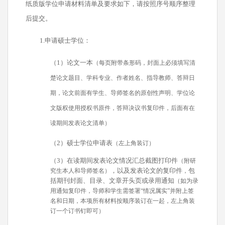
纸质版学位申请材料清单及要求如下，请按照序号顺序整理
后提交。
1.
申请硕士学位：
（1）论文一本
（每页附带条形码，封面上必须填写清
楚论文题目、学科专业、作者姓名、指导教师、答辩日
期，论文前面有学生、导师签名的原创性声明、学位论
文版权使用授权书原件，答辩决议书复印件，后面有在
读期间发表论文清单）
（2）硕士学位申请表
（左上角装订）
（3）在读期间发表论文情况汇总截图打印件
（附研
，以及发表论文的复印件
包
究生本人和导师签名）
，
括期刊封面、目录、文章开头页或录用通知
（如为录
用通知复印件，导师和学生需签署“情况属实”并附上签
名和日期，本项所有材料按顺序装订在一起，左上角装
订一个订书钉即可）