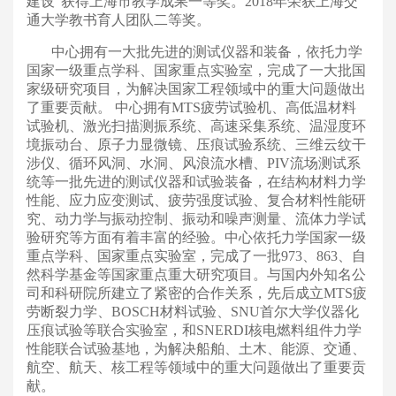
建设”获得上海市教学成果一等奖。2018年荣获上海交
通大学教书育人团队二等奖。
中心拥有一大批先进的测试仪器和装备，依托力学
国家一级重点学科、国家重点实验室，完成了一大批国
家级研究项目，为解决国家工程领域中的重大问题做出
了重要贡献。
中心拥有MTS疲劳试验机、高低温材料
试验机、激光扫描测振系统、高速采集系统、温湿度环
境振动台、原子力显微镜、压痕试验系统、三维云纹干
涉仪、循环风洞、水洞、风浪流水槽、PIV流场测试系
统等一批先进的测试仪器和试验装备，在结构材料力学
性能、应力应变测试、疲劳强度试验、复合材料性能研
究、动力学与振动控制、振动和噪声测量、流体力学试
验研究等方面有着丰富的经验。中心依托力学国家一级
重点学科、国家重点实验室，完成了一批973、863、自
然科学基金等国家重点重大研究项目。与国内外知名公
司和科研院所建立了紧密的合作关系，先后成立MTS疲
劳断裂力学、BOSCH材料试验、SNU首尔大学仪器化
压痕试验等联合实验室，和SNERDI核电燃料组件力学
性能联合试验基地，为解决船舶、土木、能源、交通、
航空、航天、核工程等领域中的重大问题做出了重要贡
献。