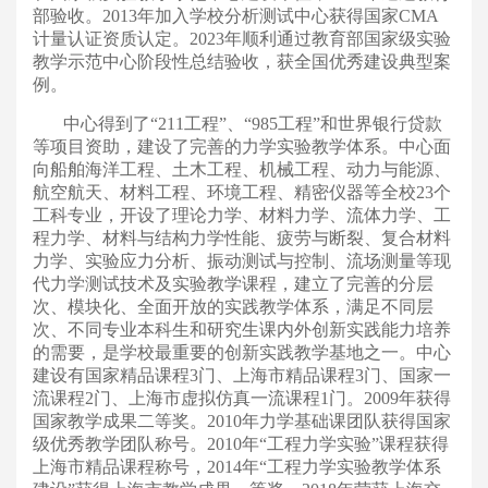
部验收。2013年加入学校分析测试中心获得国家CMA
计量认证资质认定。2023年顺利通过教育部国家级实验
教学示范中心阶段性总结验收，获全国优秀建设典型案
例。
中心得到了“211工程”、“985工程”和世界银行贷款
等项目资助，建设了完善的力学实验教学体系。
中心面
向船舶海洋工程、土木工程、机械工程、动力与能源、
航空航天、材料工程、环境工程、精密仪器等全校23个
工科专业，
开设了理论力学、材料力学、流体力学、工
程力学、材料与结构力学性能、疲劳与断裂、复合材料
力学、实验应力分析、振动测试与控制、流场测量等现
代力学测试技术及实验教学课程，建立了完善的分层
次、模块化、全面开放的实践教学体系，满足不同层
次、不同专业本科生和研究生课内外创新实践能力培养
的需要，是学校最重要的创新实践教学基地之一。中心
建设有国家精品课程3门、上海市精品课程3门、国家一
流课程2门、上海市虚拟仿真一流课程1门。2009年获得
国家教学成果二等奖。2010年力学基础课团队获得国家
级优秀教学团队称号。2010年“工程力学实验”课程获得
上海市精品课程称号，2014年“工程力学实验教学体系