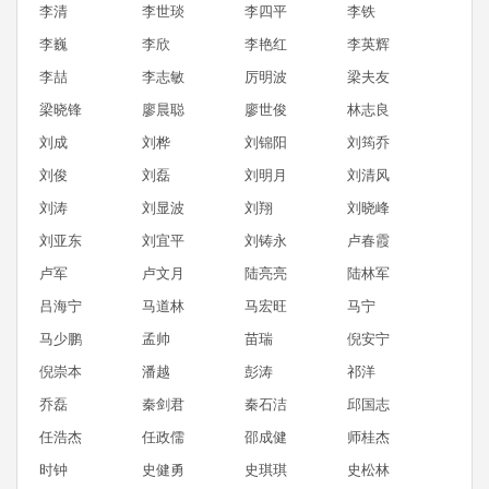
李清
李世琰
李四平
李铁
李巍
李欣
李艳红
李英辉
李喆
李志敏
厉明波
梁夫友
梁晓锋
廖晨聪
廖世俊
林志良
刘成
刘桦
刘锦阳
刘筠乔
刘俊
刘磊
刘明月
刘清风
刘涛
刘显波
刘翔
刘晓峰
刘亚东
刘宜平
刘铸永
卢春霞
卢军
卢文月
陆亮亮
陆林军
吕海宁
马道林
马宏旺
马宁
马少鹏
孟帅
苗瑞
倪安宁
倪崇本
潘越
彭涛
祁洋
乔磊
秦剑君
秦石洁
邱国志
任浩杰
任政儒
邵成健
师桂杰
时钟
史健勇
史琪琪
史松林