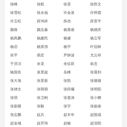
徐峰
徐航
徐昊
徐胜文
徐雪松
徐永福
许金泉
许烨霜
许玉旺
薛鸿祥
薛杰
薛雷平
颜格
颜志淼
杨晨俊
杨德庆
杨凤鹏
杨建民
杨健
杨立军
杨启
杨英强
杨宇
叶冠林
依平
易宏
尹静波
尤云祥
于洪洁
余龙
余征跃
俞忠
喻国良
袁昱超
岳峰
张晨利
张大旭
张景新
张凯
张璐璐
张律文
张萌萌
张民曦
张明阳
张琪
张卫刚
张显涛
张小卿
张新曙
张毅
张宇
张振南
张志鹏
赵兵
赵丰年
赵国成
赵金城
赵开琦
赵敏
赵澎阳