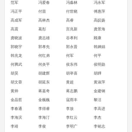
范军
冯爱春
冯淼林
冯永军
冯正平
付苗
付世晓
傅惠萍
高成军
高林杰
高睿
高皖扬
高震
葛彤
宫兆新
龚景海
龚晓波
龚志雄
谷孝利
顾康
郭晓宇
郭孝先
郭永晋
韩婵娟
韩兆龙
何红弟
何军
何平
何腾武
何炎平
侯东伟
侯明勋
胡昊
胡建辉
胡举喜
胡韡
胡文蓉
胡延东
黄超
黄淑萍
黄帅
蒋嘉奇
蒋志鹏
金建钢
金晶哲
金巍巍
寇雨丰
黎洁
李春通
李得睿
李放
李高进
李海滨
李海汀
李红云
李杰
李靖
李俊
李明广
李铭志