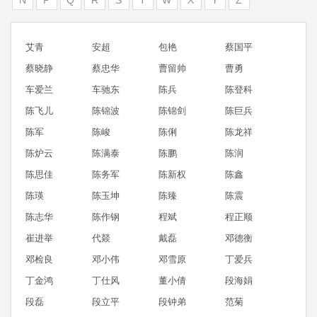
艾青
安超
包艳
蔡国平
蔡晓静
蔡忠华
曹留帅
曹勇
车爱兰
车驰东
陈兵
陈登科
陈飞儿
陈锦波
陈锦剑
陈巨兵
陈军
陈峻
陈俐
陈龙祥
陈炉云
陈满泰
陈鹏
陈润
陈思佳
陈务军
陈新权
陈鑫
陈瑛
陈玉坤
陈臻
陈震
陈志华
陈作钢
程斌
程正顺
崔进举
代燚
戴磊
邓德衡
邓检良
邓小伟
邓雪原
丁爱兵
丁金鸿
丁仕风
董小倩
段海娟
段磊
段立平
段钟弟
范菊