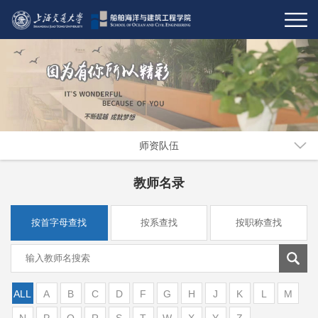
师资队伍
教师名录
按首字母查找
按系查找
按职称查找
ALL
A
B
C
D
F
G
H
J
K
L
M
N
P
Q
R
S
T
W
X
Y
Z