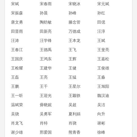
宋斌
宋春雨
宋晓冰
宋元斌
宋振森
孙晨
孙峰
孙红
唐文勇
陶昉敏
滕念管
田偲
田晋雨
田新亮
万德成
汪淳
汪涛
汪学锋
王本龙
王斌
王春江
王德禹
王飞
王斐亮
王国庆
王鸿东
王辉
王嘉松
王检耀
王建华
王健
王俊雄
王磊
王亮
王猛
王淼
王鹏
王千
王星尔
王旭阳
王一听
王迎光
王颖轶
魏汉迪
温斌荣
毋晓妮
吴超
吴洁
吴骁
吴勇军
夏利娟
向升
肖龙飞
肖特
肖骁
谢彬
谢少雄
邢爱国
熊青香
徐峰