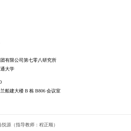
学
集团有限公司第七零八研究所
交通大学
0
木兰船建大楼
B
栋
B806
会议室
马悦源（指导教师：程正顺）