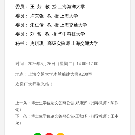
委员：
王
芳
教
授
上海海洋大学
委员：
卢东强
教
授
上海大学
委员：
朱仁传
教
授
上海交通大学
委员：
刘
曾
教
授
华中科技大学
秘书：
史琪琪
高级实验师
上海交通大学
时间：
2026
年
5
月
26
日（星期二）
1
4
:
0
0~1
7
:
0
0
地点：
上海交通大学木兰船建大楼
A208
室
欢迎广大师生光临！
上一条：博士生学位论文答辩公告-郑康辉（指导教师：陈作
钢）
下一条：博士生学位论文答辩公告-王秋绎（指导教师：王本
龙）