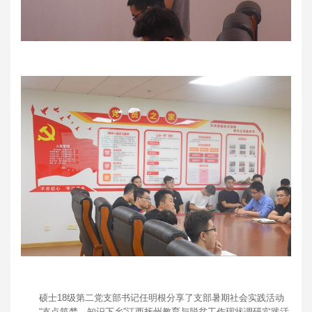
硕士18级第二党支部书记任明根分享了支部暑期社会实践活动
——“支点筑梦，知识下乡”江西抚州教育与脱贫工作现状调研实践活