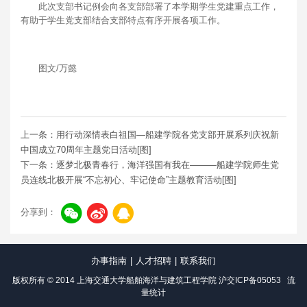
此次支部书记例会向各支部部署了本学期学生党建重点工作，
有助于学生党支部结合支部特点有序开展各项工作。
图文/万懿
上一条：用行动深情表白祖国—船建学院各党支部开展系列庆祝新
中国成立70周年主题党日活动[图]
下一条：逐梦北极青春行，海洋强国有我在———船建学院师生党
员连线北极开展“不忘初心、牢记使命”主题教育活动[图]
分享到：
办事指南
|
人才招聘
|
联系我们
版权所有 © 2014 上海交通大学船舶海洋与建筑工程学院
沪交ICP备05053
流
量统计