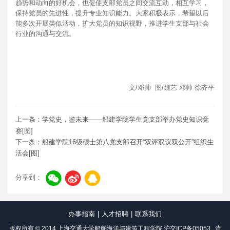
趋势和动向的好机会，也促使支部党员之间交流互动，相互学习，
保持党员的先进性，提升专业知识能力。大家积极表示，希望以后
能多次开展类似活动，扩大党员的知识视野，推进学生支部与社会
行业的沟通与交流。
文/邓帅 图/魏艺 邓帅 徐齐平
上一条：学党史，鉴未来——船建学院学生党支部举办党史知识竞
赛[图]
下一条：船建学院16级硕士第八党支部召开“双评双议双公开”组织生
活会[图]
分享到：
办事指南
|
人才招聘
|
联系我们
版权所有 © 2014 上海交通大学船舶海洋与建筑工程学院
沪交ICP备05053
流