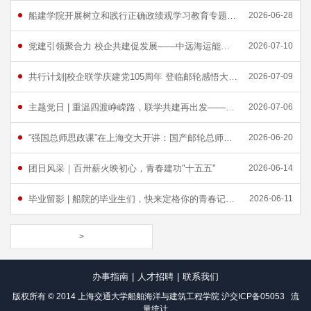
船建学院开展树立和践行正确政绩观学习教育专题辅导报告会
2026-06-28
党建引领聚合力 校企共建促发展——中远海运能源所属党支部与船建学院开展党支部共建交流
2026-07-10
共行计划|校企联学庆建党105周年 登临邮轮感悟大国重器
2026-07-09
主题党日 | 重温四渡峥嵘路，联学共建再出发——船建学院联合计算机学院、浦江国际学院学生党支部开展红色观影活动
2026-07-06
“强国总师思政课”在上海交大开讲：国产邮轮总师与青年学子共话深蓝报国
2026-06-20
团日风采｜百卅薪火映初心，青春建功"十五五"
2026-06-14
毕业留影 | 船院的毕业生们，快来定格你的青春记忆！
2026-06-11
>
办事指南
|
人才招聘
|
联系我们
版权所有 © 2014 上海交通大学船舶海洋与建筑工程学院
沪交ICP备05053
流
量统计