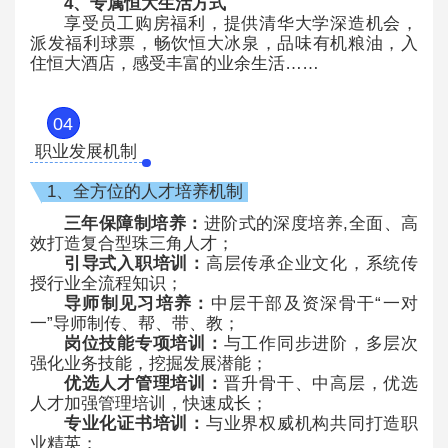
4、专属恒大生活方式
享受员工购房福利，提供清华大学深造机会，
派发福利球票，畅饮恒大冰泉，品味有机粮油，入
住恒大酒店，感受丰富的业余生活……
04
职业发展机制
1、全方位的人才培养机制
三年保障制培养：
进阶式的深度培养,全面、高
效打造复合型珠三角人才；
引导式入职培训：
高层传承企业文化，系统传
授行业全流程知识；
导师制见习培养：
中层干部及资深骨干“一对
一”导师制传、帮、带、教；
岗位技能专项培训：
与工作同步进阶，多层次
强化业务技能，挖掘发展潜能；
优选人才管理培训：
晋升骨干、中高层，优选
人才加强管理培训，快速成长；
专业化证书培训：
与业界权威机构共同打造职
业精英；