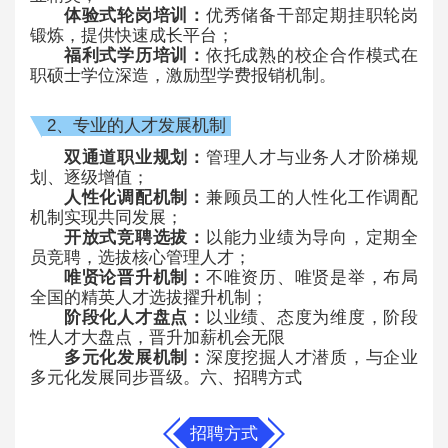
体验式轮岗培训：
优秀储备干部定期挂职轮岗
锻炼，提供快速成长平台；
福利式学历培训：
依托成熟的校企合作模式在
职硕士学位深造，激励型学费报销机制。
2、专业的人才发展机制
双通道职业规划：
管理人才与业务人才阶梯规
划、逐级增值；
人性化调配机制：
兼顾员工的人性化工作调配
机制实现共同发展；
开放式竞聘选拔：
以能力业绩为导向，定期全
员竞聘，选拔核心管理人才；
唯贤论晋升机制：
不唯资历、唯贤是举，布局
全国的精英人才选拔擢升机制；
阶段化人才盘点：
以业绩、态度为维度，阶段
性人才大盘点，晋升加薪机会无限
多元化发展机制：
深度挖掘人才潜质，与企业
多元化发展同步晋级。六、招聘方式
招聘方式