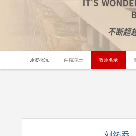
师资概况
两院院士
教师名录
刘筠乔