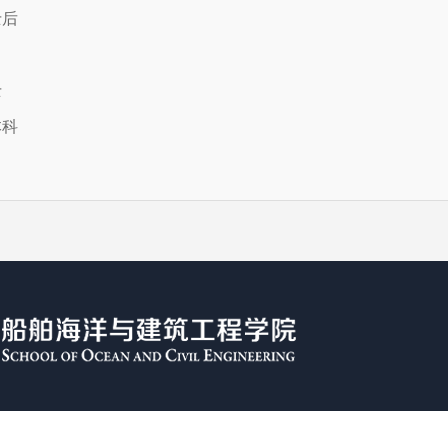
士后
士
本科
ICP备05053
流量统计