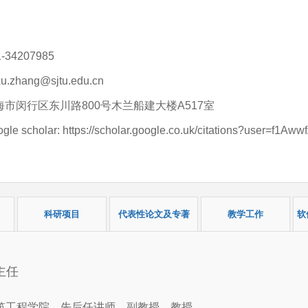
34207985
hang@sjtu.edu.cn
市闵行区东川路800号木兰船建大楼A517室
cholar: https://scholar.google.co.uk/citations?user=f1A
科研项目
代表性论文及专著
教学工作
软
主任
与建筑工程学院，先后任讲师、副教授、教授