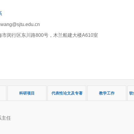
系
ng@sjtu.edu.cn
市闵行区东川路800号，木兰船建大楼A610室
科研项目
代表性论文及专著
教学工作
软
系主任