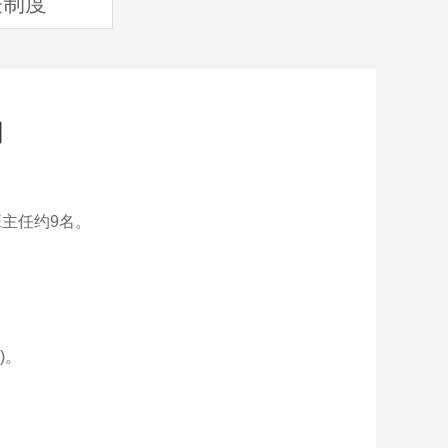
关制度
知
主任约9名。
)。