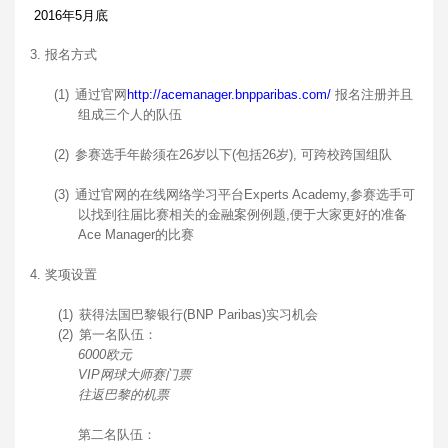
2016年5月底
3.
报名方式
(1)
通过官网
http://acemanager.bnpparibas.com/
报名注册并且
组成三个人的队伍
(2)
参赛选手年龄须在26岁以下(包括26岁), 可跨校跨国组队
(3)
通过官网的在线网络学习平台Experts Academy,参赛选手可
以找到往届比赛相关的金融案例例题,便于大家更好的准备
Ace Manager的比赛
4.
奖项设置
(1)
获得法国巴黎银行(BNP Paribas)实习机会
(2)
第一名队伍：
6000
欧元
VIP
网球大师赛门票
往返巴黎的机票
第二名队伍：