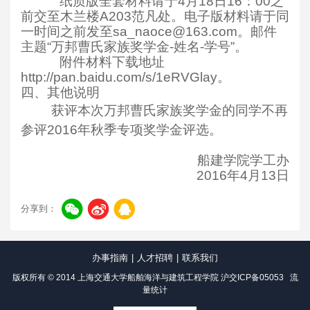
纸质版全套材料请于4月18日16：00之
前交至木兰楼A203范凡处。电子版材料请于同
一时间之前发至sa_naoce@163.com。邮件
主题“万邦曹氏家族奖学金-姓名-学号”。
附件材料下载地址
http://pan.baidu.com/s/1eRVGlay。
四、其他说明
获评本次万邦曹氏家族奖学金的同学不再
参评2016年秋季专项奖学金评选。
船建学院学工办
2016
年4月13日
分享到：
办事指南
|
人才招聘
|
联系我们
版权所有 © 2014 上海交通大学船舶海洋与建筑工程学院
沪交ICP备05053
流
量统计