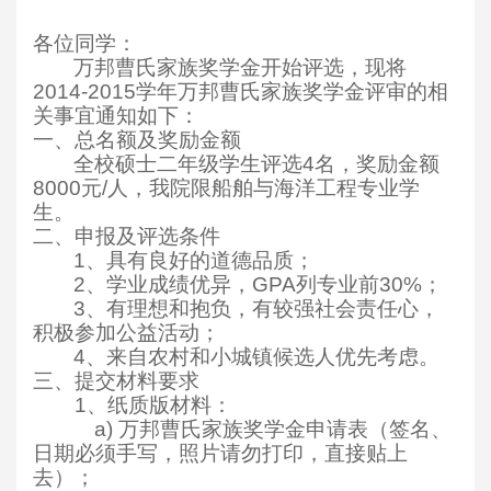
各位同学：
万邦曹氏家族奖学金开始评选，现将
2014-2015学年万邦曹氏家族奖学金评审的相
关事宜通知如下：
一、总名额及奖励金额
全校硕士二年级学生评选4名，奖励金额
8000元/人，我院限船舶与海洋工程专业学
生。
二、申报及评选条件
1
、具有良好的道德品质；
2
、学业成绩优异，GPA列专业前30%；
3
、有理想和抱负，有较强社会责任心，
积极参加公益活动；
4
、来自农村和小城镇候选人优先考虑。
三、提交材料要求
1
、纸质版材料：
a)
万邦曹氏家族奖学金申请表（签名、
日期必须手写，照片请勿打印，直接贴上
去）；