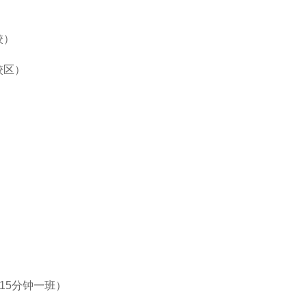
校）
校区）
心（15分钟一班）