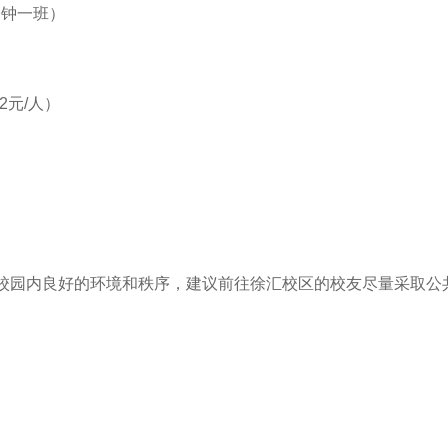
5分钟一班）
价2元/人）
校园内良好的环境和秩序，建议前往徐汇校区的校友尽量采取公