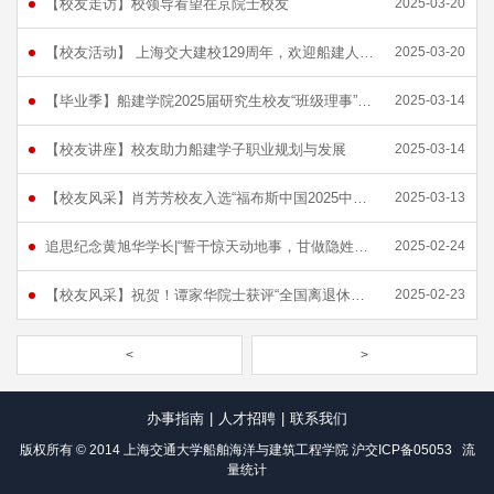
【校友走访】校领导看望在京院士校友
2025-03-20
【校友活动】 上海交大建校129周年，欢迎船建人回家
2025-03-20
【毕业季】船建学院2025届研究生校友“班级理事”公告
2025-03-14
【校友讲座】校友助力船建学子职业规划与发展
2025-03-14
【校友风采】肖芳芳校友入选“福布斯中国2025中国商界潜力女性”榜单
2025-03-13
追思纪念黄旭华学长|“誓干惊天动地事，甘做隐姓埋名人”
2025-02-24
【校友风采】祝贺！谭家华院士获评“全国离退休干部先进个人”！
2025-02-23
<
>
办事指南
|
人才招聘
|
联系我们
版权所有 © 2014 上海交通大学船舶海洋与建筑工程学院
沪交ICP备05053
流
量统计