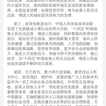
结合起来，高质量供给引领和创造新需求，构建起以国
内大循环为主、国内国际双循环相互促进的新发展格
局，全面促进消费，拓展投资空间，将为改善人民生活
品质、增进人民福祉提供强有力的支撑。
第三，改革创新是动力。中国人民依靠改革创新，
实现了全面建成小康社会的伟大目标。“十四五”时期改
善人民生活品质、增进人民福祉，同样要面向世界科技
前沿、面向经济主战场、面向国家重大需求、面向人民
生命健康，通过实施科教兴国战略、人才强国战略、创
新驱动发展战略，坚持改革创新，提升全社会的创新能
力，激发人才创新活力，突破卡脖子的关键技术、核心
技术，为“十四五”时期改善人民生活品质、增进人民福
祉提供源源不断的动力源泉。
第四，尽力而为、量力而行是策略。要坚持以人民
为中心，把实现好、维护好、发展好最广大人民根本利
益作为一切工作的出发点和落脚点，补齐民生发展短
板，提高人民收入水平，强化就业优先政策，建设高质
量教育体系，健全多层次社会保障体系，全面推进健康
中国建设，实施积极应对人口老龄化国家战略；加强和
创新社会治理，完善共建共治共享的社会治理制度，尽