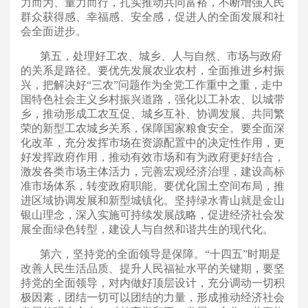
力而为、量力而行，扎实推动共同富裕，不断增强人民
群众获得感、幸福感、安全感，促进人的全面发展和社
会全面进步。
第五，处理好工农、城乡、人与自然、市场与政府
的关系是路径。要优先发展农业农村，全面推进乡村振
兴，把解决好“三农”问题作为全党工作重中之重，走中
国特色社会主义乡村振兴道路，强化以工补农、以城带
乡，推动形成工农互促、城乡互补、协调发展、共同繁
荣的新型工农城乡关系，保障国家粮食安全。要全面深
化改革，充分发挥市场在资源配置中的决定性作用，更
好发挥政府作用，推动有效市场和有为政府更好结合，
激发各类市场主体活力，完善宏观经济治理，建设高标
准市场体系，转变政府职能。要优化国土空间布局，推
进区域协调发展和新型城镇化。坚持绿水青山就是金山
银山理念，深入实施可持续发展战略，促进经济社会发
展全面绿色转型，建设人与自然和谐共生的现代化。
第六，坚持党的全面领导是保障。“十四五”时期是
改善人民生活品质、提升人民福祉水平的关键期，要坚
持党的全面领导，对内做好顶层设计，充分调动一切积
极因素，团结一切可以团结的力量，形成推动经济社会