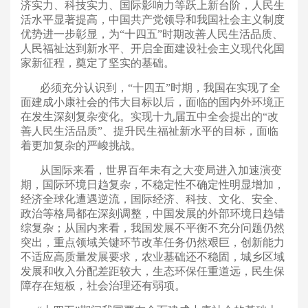
济实力、科技实力、国际影响力等跃上新台阶，人民生
活水平显著提高，中国共产党领导和我国社会主义制度
优势进一步彰显，为“十四五”时期改善人民生活品质、
人民福祉达到新水平、开启全面建设社会主义现代化国
家新征程，奠定了坚实的基础。
必须充分认识到，“十四五”时期，我国在实现了全
面建成小康社会的伟大目标以后，面临的国内外环境正
在发生深刻复杂变化。实现十九届五中全会提出的“改
善人民生活品质”、提升民生福祉新水平的目标，面临
着更加复杂的严峻挑战。
从国际来看，世界百年未有之大变局进入加速演变
期，国际环境日趋复杂，不稳定性不确定性明显增加，
经济全球化遭遇逆流，国际经济、科技、文化、安全、
政治等格局都在深刻调整，中国发展的外部环境日趋错
综复杂；从国内来看，我国发展不平衡不充分问题仍然
突出，重点领域关键环节改革任务仍然艰巨，创新能力
不适应高质量发展要求，农业基础还不稳固，城乡区域
发展和收入分配差距较大，生态环保任重道远，民生保
障存在短板，社会治理还有弱项。