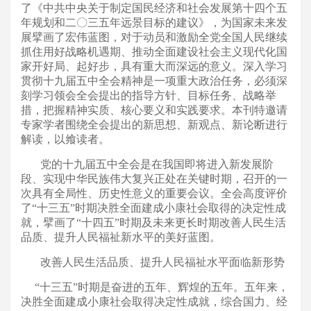
了《中共中央关于制定国民经济和社会发展第十四个五
年规划和二〇三五年远景目标的建议》，为国家未来发
展擘画了宏伟蓝图，对于动员和激励全党全国人民继续
抓住用好战略机遇期、推动全面建设社会主义现代化国
家开好局、起好步，具有重大而深远的意义。深入学习
贯彻十九届五中全会精神是一项重大政治任务，必须深
刻学习领会全会提出的指导方针、目标任务、战略举
措，把握精神实质、核心要义和实践要求。本刊特邀请
专家学者围绕全会提出的新思想、新观点、新论断进行
解读，以飨读者。
党的十九届五中全会是在我国即将进入新发展阶
段、实现中华民族伟大复兴正处在关键时期，召开的一
次具有全局性、历史性意义的重要会议。全会高度评价
了“十三五”时期决胜全面建成小康社会取得的决定性成
就，擘画了“十四五”时期及未来更长时期改善人民生活
品质、提升人民福祉新水平的美好蓝图。
改善人民生活品质、提升人民福祉水平面临新形势
“十三五”时期是奋进的五年、辉煌的五年。五年来，
决胜全面建成小康社会取得决定性成就，综合国力、经