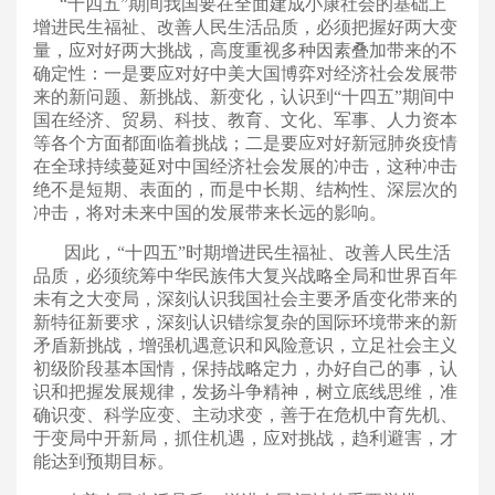
“十四五”期间我国要在全面建成小康社会的基础上
增进民生福祉、改善人民生活品质，必须把握好两大变
量，应对好两大挑战，高度重视多种因素叠加带来的不
确定性：一是要应对好中美大国博弈对经济社会发展带
来的新问题、新挑战、新变化，认识到“十四五”期间中
国在经济、贸易、科技、教育、文化、军事、人力资本
等各个方面都面临着挑战；二是要应对好新冠肺炎疫情
在全球持续蔓延对中国经济社会发展的冲击，这种冲击
绝不是短期、表面的，而是中长期、结构性、深层次的
冲击，将对未来中国的发展带来长远的影响。
因此，“十四五”时期增进民生福祉、改善人民生活
品质，必须统筹中华民族伟大复兴战略全局和世界百年
未有之大变局，深刻认识我国社会主要矛盾变化带来的
新特征新要求，深刻认识错综复杂的国际环境带来的新
矛盾新挑战，增强机遇意识和风险意识，立足社会主义
初级阶段基本国情，保持战略定力，办好自己的事，认
识和把握发展规律，发扬斗争精神，树立底线思维，准
确识变、科学应变、主动求变，善于在危机中育先机、
于变局中开新局，抓住机遇，应对挑战，趋利避害，才
能达到预期目标。