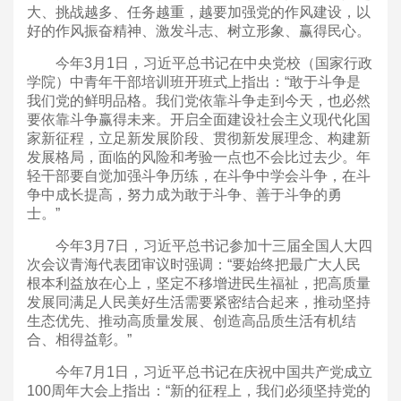
大、挑战越多、任务越重，越要加强党的作风建设，以
好的作风振奋精神、激发斗志、树立形象、赢得民心。
今年3月1日，习近平总书记在中央党校（国家行政
学院）中青年干部培训班开班式上指出：“敢于斗争是
我们党的鲜明品格。我们党依靠斗争走到今天，也必然
要依靠斗争赢得未来。开启全面建设社会主义现代化国
家新征程，立足新发展阶段、贯彻新发展理念、构建新
发展格局，面临的风险和考验一点也不会比过去少。年
轻干部要自觉加强斗争历练，在斗争中学会斗争，在斗
争中成长提高，努力成为敢于斗争、善于斗争的勇
士。”
今年3月7日，习近平总书记参加十三届全国人大四
次会议青海代表团审议时强调：“要始终把最广大人民
根本利益放在心上，坚定不移增进民生福祉，把高质量
发展同满足人民美好生活需要紧密结合起来，推动坚持
生态优先、推动高质量发展、创造高品质生活有机结
合、相得益彰。”
今年7月1日，习近平总书记在庆祝中国共产党成立
100周年大会上指出：“新的征程上，我们必须坚持党的