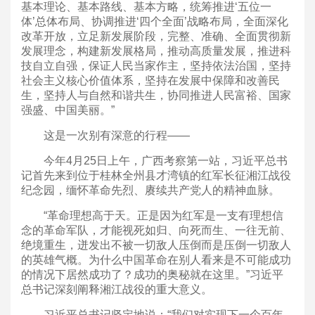
基本理论、基本路线、基本方略，统筹推进‘五位一
体’总体布局、协调推进‘四个全面’战略布局，全面深化
改革开放，立足新发展阶段，完整、准确、全面贯彻新
发展理念，构建新发展格局，推动高质量发展，推进科
技自立自强，保证人民当家作主，坚持依法治国，坚持
社会主义核心价值体系，坚持在发展中保障和改善民
生，坚持人与自然和谐共生，协同推进人民富裕、国家
强盛、中国美丽。”
这是一次别有深意的行程——
今年4月25日上午，广西考察第一站，习近平总书
记首先来到位于桂林全州县才湾镇的红军长征湘江战役
纪念园，缅怀革命先烈、赓续共产党人的精神血脉。
“革命理想高于天。正是因为红军是一支有理想信
念的革命军队，才能视死如归、向死而生、一往无前、
绝境重生，迸发出不被一切敌人压倒而是压倒一切敌人
的英雄气概。为什么中国革命在别人看来是不可能成功
的情况下居然成功了？成功的奥秘就在这里。”习近平
总书记深刻阐释湘江战役的重大意义。
习近平总书记坚定地说：“我们对实现下一个百年