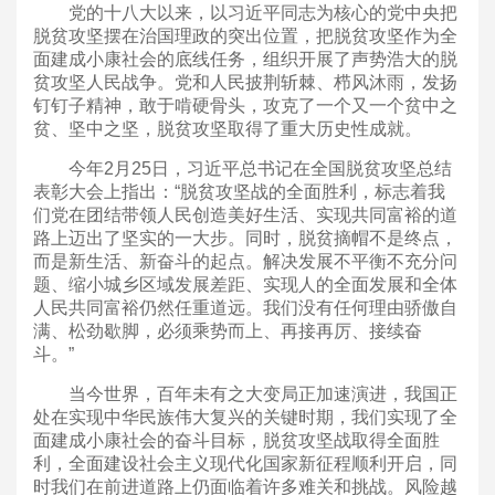
党的十八大以来，以习近平同志为核心的党中央把
脱贫攻坚摆在治国理政的突出位置，把脱贫攻坚作为全
面建成小康社会的底线任务，组织开展了声势浩大的脱
贫攻坚人民战争。党和人民披荆斩棘、栉风沐雨，发扬
钉钉子精神，敢于啃硬骨头，攻克了一个又一个贫中之
贫、坚中之坚，脱贫攻坚取得了重大历史性成就。
今年2月25日，习近平总书记在全国脱贫攻坚总结
表彰大会上指出：“脱贫攻坚战的全面胜利，标志着我
们党在团结带领人民创造美好生活、实现共同富裕的道
路上迈出了坚实的一大步。同时，脱贫摘帽不是终点，
而是新生活、新奋斗的起点。解决发展不平衡不充分问
题、缩小城乡区域发展差距、实现人的全面发展和全体
人民共同富裕仍然任重道远。我们没有任何理由骄傲自
满、松劲歇脚，必须乘势而上、再接再厉、接续奋
斗。”
当今世界，百年未有之大变局正加速演进，我国正
处在实现中华民族伟大复兴的关键时期，我们实现了全
面建成小康社会的奋斗目标，脱贫攻坚战取得全面胜
利，全面建设社会主义现代化国家新征程顺利开启，同
时我们在前进道路上仍面临着许多难关和挑战。风险越