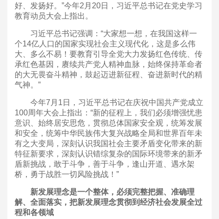
好、发扬好。”今年2月20日，习近平总书记在党史学习
教育动员大会上指出。
习近平总书记强调：“大家想一想，在我国这样一
个14亿人口的国家实现社会主义现代化，这是多么伟
大、多么不易！要教育引导全党大力发扬红色传统、传
承红色基因，赓续共产党人精神血脉，始终保持革命者
的大无畏奋斗精神，鼓起迈进新征程、奋进新时代的精
气神。”
今年7月1日，习近平总书记在庆祝中国共产党成立
100周年大会上指出：“新的征程上，我们必须增强忧患
意识、始终居安思危，贯彻总体国家安全观，统筹发展
和安全，统筹中华民族伟大复兴战略全局和世界百年未
有之大变局，深刻认识我国社会主要矛盾变化带来的新
特征新要求，深刻认识错综复杂的国际环境带来的新矛
盾新挑战，敢于斗争，善于斗争，逢山开道、遇水架
桥，勇于战胜一切风险挑战！”
新发展理念是一个整体，必须完整把握、准确理
解、全面落实，把新发展理念贯彻到经济社会发展全过
程和各领域