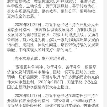
新矛盾新挑战，增强机遇意识和风险意识，准确识变、
科学应变、主动求变，勇于开顶风船，善于转危为机，
努力实现更高质量、更有效率、更加公平、更可持续、
更为安全的发展。”
2020年8月25日，习近平总书记主持召开党外人士
座谈会时指出：“要深刻认识新发展阶段，深刻认识新
发展阶段的新特征新要求，积极主动迎接挑战，发扬斗
争精神，努力化危为机，解决一系列影响高质量发展的
结构性、周期性、体制性问题，培育强劲持续的发展新
动能，不断实现人民对美好生活的向往。”
志不求易者成，事不避难者进。
“要发扬斗争精神，敢于斗争、善于斗争，根据形
势变化及时调整斗争策略，团结一切可以团结的力量，
调动一切积极因素，不断夺取具有许多新的历史特点的
伟大斗争新胜利。”2020年9月8日，习近平总书记在全
国抗击新冠肺炎疫情表彰大会上指出。
2020年9月17日，习近平总书记在湖南长沙主持召
开基层代表座谈会时指出，“我经常讲，中华民族伟大
复兴绝不是轻轻松松、敲锣打鼓就能实现的。苦难铸就