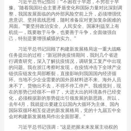
习近平总书记指出：“‘不困在于早虑，不穷在于早
豫。’随着我国社会主要矛盾变化和国际力量对比深刻调
整，我国发展面临的内外部风险空前上升，必须增强忧
患意识、坚持底线思维，随时准备应对更加复杂困难的
局面。”“要坚持政治安全、人民安全、国家利益至上有
机统一，既要敢于斗争，也要善于斗争，全面做强自
己，特别是要增强威慑的实力。”
习近平总书记回顾了构建新发展格局这一重大战略
任务提出的过程：“新冠肺炎疫情期间，我到几个省进
行调查研究，深入了解抗疫情况，调研复工复产中出现
的问题。我在浙江考察时发现，在疫情冲击下全球产业
链供应链发生局部断裂，直接影响到我国国内经济循
环。当地不少企业需要的国外原材料进不来、海外人员
来不了、货物出不去，不得不停工停产。我感觉到，现
在的形势已经很不一样了，大进大出的环境条件已经变
化，必须根据新的形势提出引领发展的新思路。所以，
去年4月，我就提出要建立以国内大循环为主体、国内
国际双循环相互促进的新发展格局，党的十九届五中全
会对构建新发展格局作出全面部署。”
习近平总书记强调：“这是把握未来发展主动权的