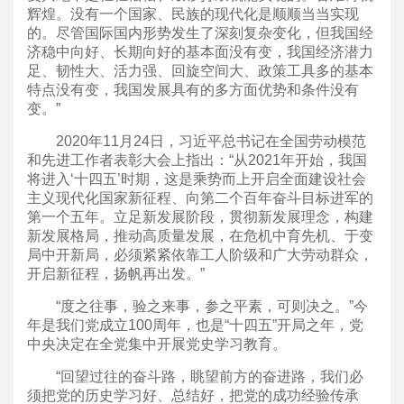
辉煌。没有一个国家、民族的现代化是顺顺当当实现
的。尽管国际国内形势发生了深刻复杂变化，但我国经
济稳中向好、长期向好的基本面没有变，我国经济潜力
足、韧性大、活力强、回旋空间大、政策工具多的基本
特点没有变，我国发展具有的多方面优势和条件没有
变。”
2020年11月24日，习近平总书记在全国劳动模范
和先进工作者表彰大会上指出：“从2021年开始，我国
将进入‘十四五’时期，这是乘势而上开启全面建设社会
主义现代化国家新征程、向第二个百年奋斗目标进军的
第一个五年。立足新发展阶段，贯彻新发展理念，构建
新发展格局，推动高质量发展，在危机中育先机、于变
局中开新局，必须紧紧依靠工人阶级和广大劳动群众，
开启新征程，扬帆再出发。”
“度之往事，验之来事，参之平素，可则决之。”今
年是我们党成立100周年，也是“十四五”开局之年，党
中央决定在全党集中开展党史学习教育。
“回望过往的奋斗路，眺望前方的奋进路，我们必
须把党的历史学习好、总结好，把党的成功经验传承