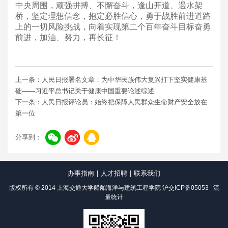
中央周围，顽强拼搏、不懈奋斗，逢山开道、遇水架
桥，坚定理想信念，抱定必胜信心，勇于战胜前进道路
上的一切风险挑战，向着实现第二个百年奋斗目标奋勇
前进，加油、努力，再长征！
上一条：人民日报署名文章：为中华民族伟大复兴打下坚实健康基
础——习近平总书记关于健康中国重要论述综述
下一条：人民日报评论员：始终把保障人民群众生命财产安全放在
第一位
分享到：
办事指南
|
人才招聘
|
联系我们
版权所有 © 2014 上海交通大学船舶海洋与建筑工程学院
沪交ICP备05053
流
量统计