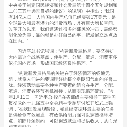
中央关于制定国民经济和社会发展第十四个五年规划和
二〇三五年远景目标的建议〉的说明》中指出：“我国
有14亿人口，人均国内生产总值已经突破1万美元，是
全球最大和最有潜力的消费市场，具有巨大增长空间。
改革开放以来，我们遭遇过很多外部风险冲击，最终都
能化险为夷，靠的就是办好自己的事、把发展立足点放
在国内。”
习近平总书记强调：“构建新发展格局，要坚持扩
大内需这个战略基点，使生产、分配、流通、消费更多
依托国内市场，形成国民经济良性循环。”
“构建新发展格局的关键在于经济循环的畅通无
阻，就像人们讲的要调理好统摄全身阴阳气血的任督二
脉。经济活动需要各种生产要素的组合在生产、分配、
流通、消费各环节有机衔接，从而实现循环流转。”今
年1月11日，习近平总书记在省部级主要领导干部学习
贯彻党的十九届五中全会精神专题研讨班开班式上强
调，“在我国发展现阶段，畅通经济循环最主要的任务
是供给侧有效畅通，有效供给能力强可以穿透循环堵
点、消除瓶颈制约，可以创造就业和提供收入，从而形
成需求能力。”