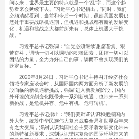
间以来，世界最主要的特点就是一个‘乱’字，而这个趋
势看来会延续下去。”习近平总书记指出，“同时，我们
必须清醒看到，当前和今后一个时期，虽然我国发展仍
然处于重要战略机遇期，但机遇和挑战都有新的发展变
化，机遇和挑战之大都前所未有，总体上机遇大于挑
战。”
习近平总书记强调：“全党必须继续谦虚谨慎、艰
苦奋斗，调动一切可以调动的积极因素，团结一切可以
团结的力量，全力办好自己的事，锲而不舍实现我们的
既定目标。”
2020年8月24日，习近平总书记主持召开经济社会
领域专家座谈会时，从国际国内两方面分析了新发展阶
段面临的新机遇新挑战，强调“进入新发展阶段，国内
外环境的深刻变化既带来一系列新机遇，也带来一系列
新挑战，是危机并存、危中有机、危可转机”。
习近平总书记指出：“我们要辩证认识和把握国内
外大势，统筹中华民族伟大复兴战略全局和世界百年未
有之大变局，深刻认识我国社会主要矛盾发展变化带来
的新特征新要求，深刻认识错综复杂的国际环境带来的