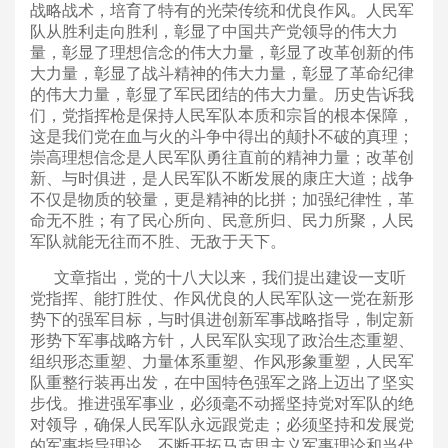
战略战术，培育了特有的光荣传统和优良作风。人民军
队从胜利走向胜利，彰显了中国共产党领导的伟大力
量，彰显了理想信念的伟大力量，彰显了改革创新的伟
大力量，彰显了战斗精神的伟大力量，彰显了革命纪律
的伟大力量，彰显了军民团结的伟大力量。历史告诉我
们，党指挥枪是保持人民军队本质和宗旨的根本保障，
这是我们党在血与火的斗争中得出的颠扑不破的真理；
崇高理想信念是人民军队勇往直前的精神力量；改革创
新、与时俱进，是人民军队不断发展的康庄大道；战争
不仅是物质的较量，更是精神的比拼；加强纪律性，革
命无不胜；有了民心所向、民意所归、民力所聚，人民
军队就能无往而不胜、无敌于天下。
文章指出，党的十八大以来，我们提出建设一支听
党指挥、能打胜仗、作风优良的人民军队这一党在新形
势下的强军目标，与时俱进创新军事战略指导，制定新
形势下军事战略方针，人民军队实现了政治生态重塑、
组织形态重塑、力量体系重塑、作风形象重塑，人民军
队重整行装再出发，在中国特色强军之路上迈出了坚实
步伐。推进强军事业，必须毫不动摇坚持党对军队的绝
对领导，确保人民军队永远跟党走；必须坚持和发展党
的军事指导理论，不断开拓马克思主义军事理论和当代