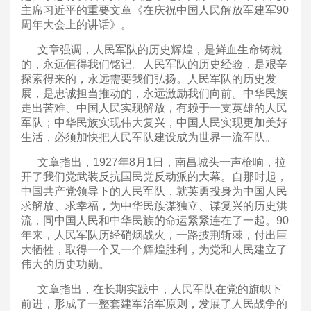
主席习近平的重要文章《在庆祝中国人民解放军建军90
周年大会上的讲话》。
文章强调，人民军队的历史辉煌，是鲜血生命铸就
的，永远值得我们铭记。人民军队的历史经验，是艰辛
探索得来的，永远需要我们弘扬。人民军队的历史发
展，是忠诚担当推动的，永远激励我们向前。中华民族
走出苦难、中国人民实现解放，有赖于一支英雄的人民
军队；中华民族实现伟大复兴，中国人民实现更加美好
生活，必须加快把人民军队建设成为世界一流军队。
文章指出，1927年8月1日，南昌城头一声枪响，拉
开了我们党武装反抗国民党反动派的大幕。自那时起，
中国共产党领导下的人民军队，就英勇投身为中国人民
求解放、求幸福，为中华民族谋独立、谋复兴的历史洪
流，同中国人民和中华民族的命运紧紧连在了一起。90
年来，人民军队历经硝烟战火，一路披荆斩棘，付出巨
大牺牲，取得一个又一个辉煌胜利，为党和人民建立了
伟大的历史功勋。
文章指出，在长期实践中，人民军队在党的旗帜下
前进，形成了一整套建军治军原则，发展了人民战争的