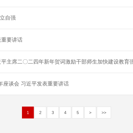
立自强
表重要讲话
近平主席二〇二四年新年贺词激励干部师生加快建设教育
年座谈会 习近平发表重要讲话
1
2
3
4
5
>
>>