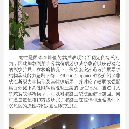
脆性是固体在峰值荷载后表现出不稳定的结构行
为，因此加载到某临界载荷后必须减小载荷以获得稳定
的裂纹扩展。在极脆情况下，裂纹会突然迅速扩展导致
结构承载能力急剧下降。Alberto Carpinteri教授介绍了非
线性断裂力学模型及其特殊后果，并讨论了较弱或强配
筋百分比下高性能钢筋混凝土梁的脆性行为。通过引入
桥式裂纹解析模型，可以对混凝土裂纹面进行加固。同
时通过数值模拟方法研究了混凝土在拉伸和压缩条件下
双尺度的脆性-韧性-脆性转变过程。