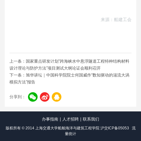
来源：船建工会
上一条：国家重点研发计划“跨海峡水中悬浮隧道工程特种结构材料
设计理论与防护方法”项目测试大纲论证会顺利召开
下一条：旭华讲坛｜中国科学院院士何国威作“数知驱动的湍流大涡
模拟方法”报告
分享到：
办事指南
|
人才招聘
|
联系我们
版权所有 © 2014 上海交通大学船舶海洋与建筑工程学院
沪交ICP备05053
流
量统计