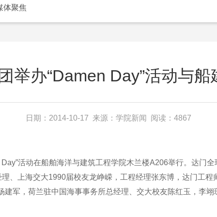
媒体聚焦
举办“Damen Day”活动与船
日期：2014-10-17 来源：学院新闻 阅读：4867
ay”活动在船舶海洋与建筑工程学院木兰楼A206举行。达门全球工程经理
司生产部经理、上海交大1990届校友龙峥嵘，工程经理张东博，达门工
建军，荷兰驻中国海事事务所总经理、交大校友陈红玉，李翊琛
。