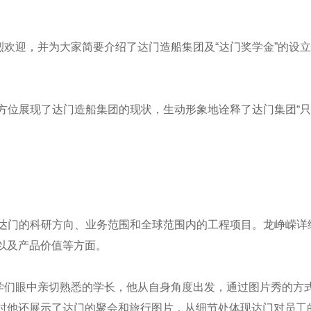
迎，并为大家简要介绍了达门造船集团及“达门奖学金”的设立
全方位展现了达门造船集团的现状，生动形象地诠释了达门集团“
达门的科研方向、业务范围和全球范围内的工程项目。龙峥嵘详
以及产品价值等方面。
们眼中亲切熟悉的学长，他从自身角度出发，通过图片秀的方式
时他还展示了达门的聚会和旅行图片，从细节处体现达门对员工