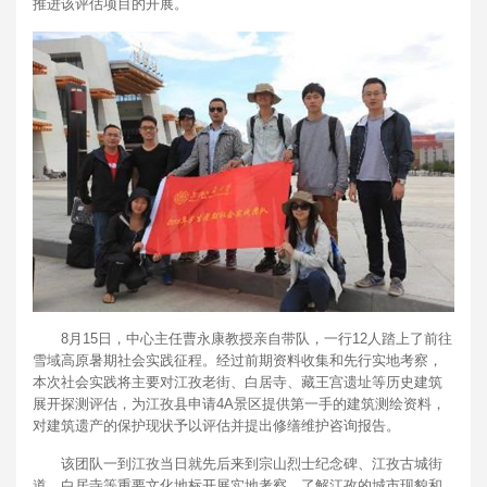
推进该评估项目的开展。
8月15日，中心主任曹永康教授亲自带队，一行12人踏上了前往
雪域高原暑期社会实践征程。经过前期资料收集和先行实地考察，
本次社会实践将主要对江孜老街、白居寺、藏王宫遗址等历史建筑
展开探测评估，为江孜县申请4A景区提供第一手的建筑测绘资料，
对建筑遗产的保护现状予以评估并提出修缮维护咨询报告。
该团队一到江孜当日就先后来到宗山烈士纪念碑、江孜古城街
道、白居寺等重要文化地标开展实地考察，了解江孜的城市现貌和