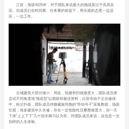
江孜，海拔4020米，对于团队来说最大的挑战莫过于高原反
应。但成员们在时间紧、任务重的前提下，用乐观的态度一边适
应，一边工作。
古城建筑大部分矮小、局促，拍摄和扫描难度大，团队成员便
尝试不同角度地“拗造型”以期获得最佳资料；白居寺由于正在修缮
中，粉尘扑面，团队成员伴随藏族同胞的“劳动号子”采集数据，场面
壮观；很多建筑年久失修，存在一定危险性且攀爬难度大，但一天
下来“上上下下”几十回木梯习以为常。对团队成员来说，这也是一次
别样的人生体验。