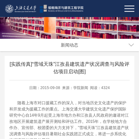
新闻动态
[实践传真]“雪域天珠”江孜县建筑遗产状况调查与风险评
估项目启动[图]
日期：2015-09-08 来源：学院新闻 阅读：4324
随着上海市对口援藏工作的深入，对当地历史文化遗产的保护
和开发成为援藏工作的重点。上海交通大学建筑文化遗产保护国际
研究中心自14年9月起受上海市地方办和江孜县人民政府的邀请对江
孜地区开展建筑遗产展开测绘和评估工作。2015年，在学校地方合
作办、宣传部、校团委的大力支持下，“雪域天珠”江孜县建筑遗产状
况调查与风险评估项目暑期社会实践团正式成立，将进一步系统化