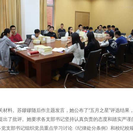
料。苏鏐鏐随后作主题发言，她公布了“五月之星”评选结果
提出了批评。她要求各支部书记坚持认真负责的态度和踏实严谨
励各党支部书记组织党员重点学习讨论《纪律处分条例》和校纪校