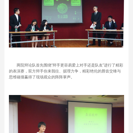
两院辩论队首先围绕“辩手更容易爱上对手还是队友”进行了精彩
的表演赛，双方辩手你来我往、据理力争，精彩绝伦的唇齿交锋与
思维碰撞赢得了现场观众的阵阵掌声。