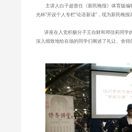
主讲人白子超曾任《新民晚报》体育版编辑
光杯”开设个人专栏“论语新读”，现为新民晚报
讲座在入党积极分子王自财和邓佳莉同学的朗诵
深入细致地给在场的同学们阐述了礼让、舍得