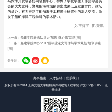
与深海开发装备协同创新中心，得到了学校学生工作指导委员
会的大力支持，聚焦船海领域的突出成果以及发展方向。论坛
的举办，有力推动了船舶海洋工程博士研究生的深入交流，激
发了船舶海洋工程学科的学术活力。
文
/
王哲宇
图
/
景鹏
上一条：船建学院青志队举办“船递·微心愿”活动[图]
下一条：船建学院举办“2017届毕业论文写作与学术规范”培训讲座
[图]
分享到：
办事指南
|
人才招聘
|
联系我们
版权所有 © 2014 上海交通大学船舶海洋与建筑工程学院
沪交ICP备05053
流
量统计