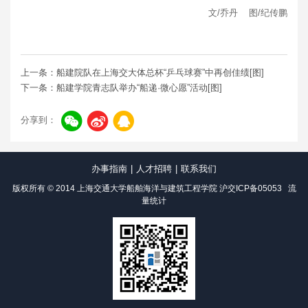
文/乔丹 图/纪传鹏
上一条：船建院队在上海交大体总杯“乒乓球赛”中再创佳绩[图]
下一条：船建学院青志队举办“船递·微心愿”活动[图]
分享到：
办事指南
|
人才招聘
|
联系我们
版权所有 © 2014 上海交通大学船舶海洋与建筑工程学院
沪交ICP备05053
流
量统计