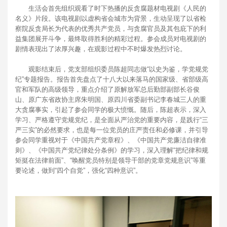
生活会首先组织观看了时下热播的反贪腐题材电视剧《人民的
名义》片段。该电视剧以虚构省会城市为背景，生动呈现了以省检
察院反贪局长为代表的优秀共产党员，与贪腐官员及其包庇下的利
益集团展开斗争，最终取得胜利的精彩过程。参会成员对电视剧的
剧情表现出了浓厚兴趣，在观影过程中不时爆发热烈讨论。
观影结束后，党支部组织委员陈超同志做“以史为鉴，学党规党
纪”专题报告。报告首先盘点了十八大以来落马的国家级、省部级高
官和军队的高级领导，重点介绍了原解放军总后勤部副部长谷俊
山、原广东省政协主席朱明国、原四川省委副书记李春城三人的重
大贪腐事实，引起了参会同学的极大愤慨。随后，陈超表示，深入
学习、严格遵守党规党纪，是全面从严治党的重要内容，是践行“三
严三实”的必然要求，也是每一位党员的庄严责任和必修课，并引导
参会同学重视对于《中国共产党章程》、《中国共产党廉洁自律准
则》、《中国共产党纪律处分条例》的学习，深入理解“把纪律和规
矩挺在法律前面”、“唤醒党员特别是领导干部的党章党规意识”等重
要论述，做到“四个自觉”，强化“四种意识”。