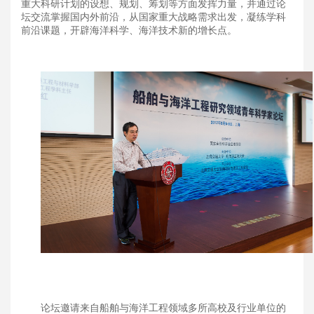
重大科研计划的设想、规划、筹划等方面发挥力量
，并通过论
坛交流
掌握国内外前沿，从
国家重大战略
需求出发
，凝练
学科
前沿课题
，开辟
海洋科学、海洋技术
新的
增长点
。
论坛邀请来自船舶与海洋工程领域多所高校及行业单位的