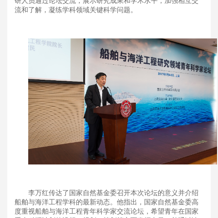
研人员通过论坛交流，展示研究成果和学术水平，加强相互交
流和了解，凝练学科领域关键科学问题。
李万红传达了国家
自然
基金委
召开
本次
论坛
的
意义
并介绍
船舶
与海洋工程学科
的最新动态
。
他指出
，国
家
自然
基金委高
度重视船舶与海洋工程青年科学家交流论坛，希望青年在国家