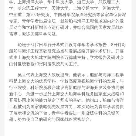
学、上海海洋大学、华中科技大学、浙江大学、武汉理工大
学、哈尔滨工程大学、天津大学、上海交通大学、河海大学、
中船重工第702研究所、中国科学院海洋研究所等多家单位资深
专家、青年学者出席论坛，就船舶与海洋工程领域国内外的发
展动向和学科新增长点进行研讨，并结合我国的国家发展战略
需求，凝练关键科学问题。
论坛于5月7日举行开幕式并设青年学者学术报告，8日针对
船舶与海洋工程基础研究热点与发展战略开展学术研讨。开幕
式由上海交大船建学院副院长万德成主持，学术报告及研讨会
由付世晓教授和张阿漫教授共同主持。
吴旦代表上海交大致欢迎辞。他表示，船舶与海洋工程学
科是上海交大的优秀学科，学校高度重视船海学科的发展，与
行业院校、科研院所联合建设高新船舶与深海开发装备协同创
新中心，为进一步提升上海交大船海学科服务国家重大战略和
开展协同攻关的能力奠定了坚实的基础。他指出，船舶与海洋
工程被列为国家战略优先发展方向，本次论坛为青年学者提供
了展示和交流的平台，青年学者要进一步凝练学科的关键问
题，努力使自己的研究与国家战略紧密结合。