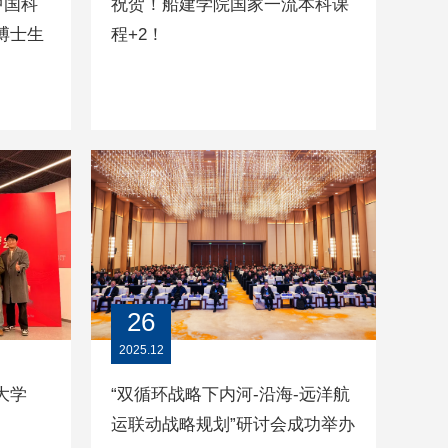
中国科
祝贺！船建学院国家一流本科课
博士生
程+2！
26
2025.12
大学
“双循环战略下内河-沿海-远洋航
运联动战略规划”研讨会成功举办