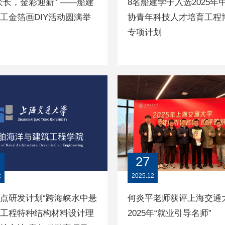
众长，金彩迎新” ——船建
8名船建学子入选2025年
工金箔画DIY活动圆满举
协青年科技人才培育工程
专项计划
27
2
2025.12
点研发计划“跨海峡水中悬
何炎平老师获评上海交通
工程特种结构材料设计理
2025年“就业引导名师”