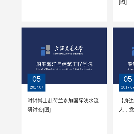
[图]
05
05
2017.07
2017.0
时钟博士赴荷兰参加国际浅水流
【身边
研讨会[图]
人，党