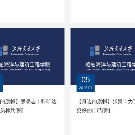
05
7
2017.07
的旗帜】熊凌志：科研达
【身边的旗帜】张昊：为
员标兵[图]
更好的自己[图]