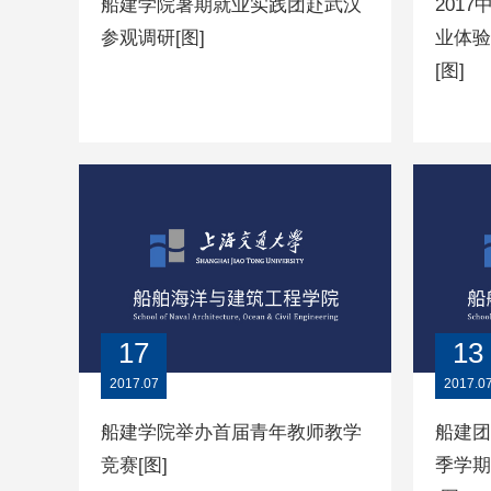
船建学院暑期就业实践团赴武汉
201
参观调研[图]
业体验
[图]
17
13
2017.07
2017.0
船建学院举办首届青年教师教学
船建团
竞赛[图]
季学期