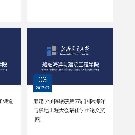
03
2017.07
了锻造
船建学子陈曦获第27届国际海洋
与极地工程大会最佳学生论文奖
[图]