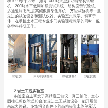
积1000余平方米，拥有1000吨大型多功能结构试验
机、200吨水平低周加载测试系统、结构疲劳试验机、
多通道静态/动态高频数据采集系统、万能试验机等一批
先进的试验设备和测试仪器。实验室集教学、科研于一
体，在承担土木工程专业多门实验课程教学的同时，服
务学科科研工作。
2.岩土工程实验室
实验室自主研发了高精度三轴仪、真三轴仪、空心
圆柱扭剪仪等近10台/套先进土工试验设备，能开展复
杂应力路径、多场耦合条件下的高精尖岩土体单元试