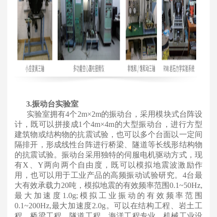
3.振动台实验室
实验室拥有4个2m×2m的振动台，采用模块式台阵设
计，既可以拼接成1个4m×4m的大型振动台，进行方型
建筑物或结构物的抗震试验，也可以多个台面以一定间
隔排开，形成线性台阵进行桥梁、隧道等长线形结构物
的抗震试验。振动台采用独特的伺服电机驱动方式，现
有X、Y两向两个自由度，既可以模拟地震波激励作
用，也可以用于工业产品的高频振动试验研究。4台最
大有效承载力20吨，模拟地震的有效频率范围0.1~50Hz,
最大加速度1.0g;模拟工业振动的有效频率范围
0.1~200Hz,最大加速度2.0g。可以在结构工程、岩土工
程、桥梁工程、隧道工程、海洋工程专业、机械工业设