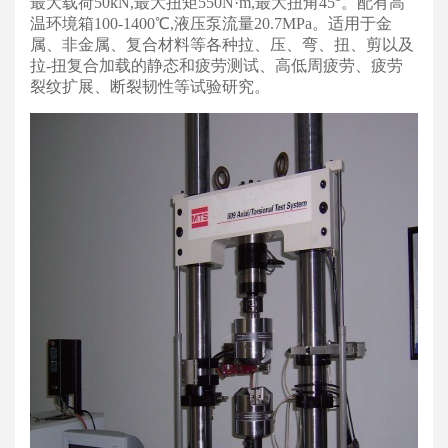
最大载荷50kN,最大扭矩550N·m,最大扭角45°。配有高
温环境箱100-1400℃,液压泵流量20.7MPa。适用于金
属、非金属、复合材料等各种拉、压、弯、扭、剪以及
拉-扭复合加载的静态和疲劳测试、高低周疲劳、疲劳
裂纹扩展、断裂韧性等试验研究。