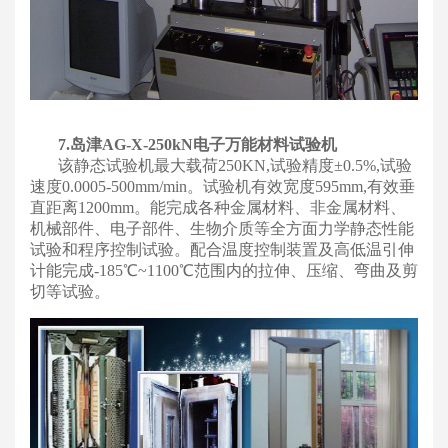
7.岛津AG-X-250kN电子万能材料试验机
该静态试验机最大载荷250KN,试验精度±0.5%,试验
速度0.0005-500mm/min。试验机有效宽度595mm,有效垂
直距离1200mm。能完成各种金属材料、非金属材料、
机械部件、电子部件、生物介质等全方面力学静态性能
试验和程序控制试验。配合温度控制装置及高低温引伸
计能完成-185℃~1100℃范围内的拉伸、压缩、弯曲及剪
切等试验。