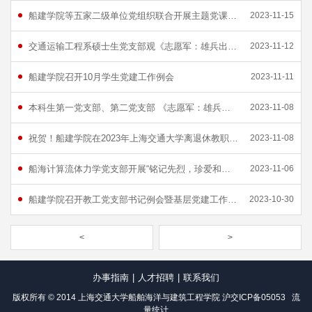
船建学院等五家二级单位党组织联合开展主题党课活动
2023-11-15
交通运输工程系硕士生党支部观《志愿军：雄兵出击》
2023-11-12
船建学院召开10月学生党建工作例会
2023-11-11
本科生第一党支部、第二党支部 《志愿军：雄兵出击》联合观影主题党日活动
2023-11-08
祝贺！船建学院在2023年上海交通大学离退休教职工党史校史学习竞赛中获佳绩
2023-11-08
船海计算流体力学党支部开展“铭记先烈，珍爱和平”红色观影主题党日活动
2023-11-06
船建学院召开教工党支部书记例会暨基层党建工作交流会
2023-10-30
<
>
办事指南
|
人才招聘
|
联系我们
版权所有 © 2014 上海交通大学船舶海洋与建筑工程学院
沪交ICP备05053
流
量统计