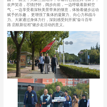
欢声笑语，尽情抒怀，阔步向前，一边呼吸着新鲜空
气，一边享受着深秋美景带来的惬意，体验着健步运动
赋予的乐趣， 更增强了集体的凝聚力、向心力和战斗
力。大家通过身体力行，深刻感受到开展“奋斗百年
路 启航新征程”健步走活动的意义。