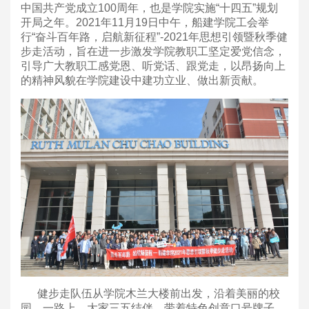
中国共产党成立100周年，也是学院实施“十四五”规划
开局之年。2021年11月19日中午，船建学院工会举
行“奋斗百年路，启航新征程”-2021年思想引领暨秋季健
步走活动，旨在进一步激发学院教职工坚定爱党信念，
引导广大教职工感党恩、听党话、跟党走，以昂扬向上
的精神风貌在学院建设中建功立业、做出新贡献。
健步走队伍从学院木兰大楼前出发，沿着美丽的校
园，一路上，大家三五结伴，带着特色创意口号牌子，