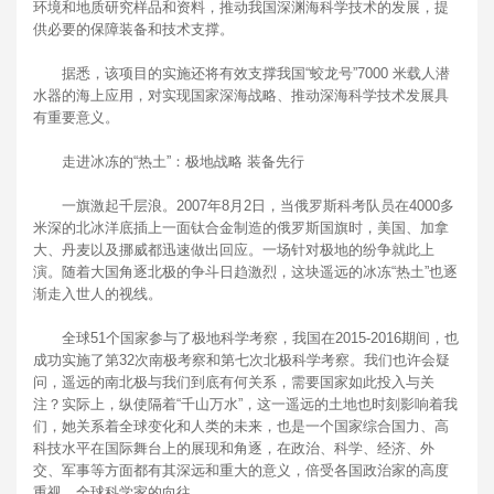
环境和地质研究样品和资料，推动我国深渊海科学技术的发展，提
供必要的保障装备和技术支撑。
据悉，该项目的实施还将有效支撑我国“蛟龙号”7000 米载人潜
水器的海上应用，对实现国家深海战略、推动深海科学技术发展具
有重要意义。
走进冰冻的“热土”：极地战略 装备先行
一旗激起千层浪。2007年8月2日，当俄罗斯科考队员在4000多
米深的北冰洋底插上一面钛合金制造的俄罗斯国旗时，美国、加拿
大、丹麦以及挪威都迅速做出回应。一场针对极地的纷争就此上
演。随着大国角逐北极的争斗日趋激烈，这块遥远的冰冻“热土”也逐
渐走入世人的视线。
全球51个国家参与了极地科学考察，我国在2015-2016期间，也
成功实施了第32次南极考察和第七次北极科学考察。我们也许会疑
问，遥远的南北极与我们到底有何关系，需要国家如此投入与关
注？实际上，纵使隔着“千山万水”，这一遥远的土地也时刻影响着我
们，她关系着全球变化和人类的未来，也是一个国家综合国力、高
科技水平在国际舞台上的展现和角逐，在政治、科学、经济、外
交、军事等方面都有其深远和重大的意义，倍受各国政治家的高度
重视、全球科学家的向往。