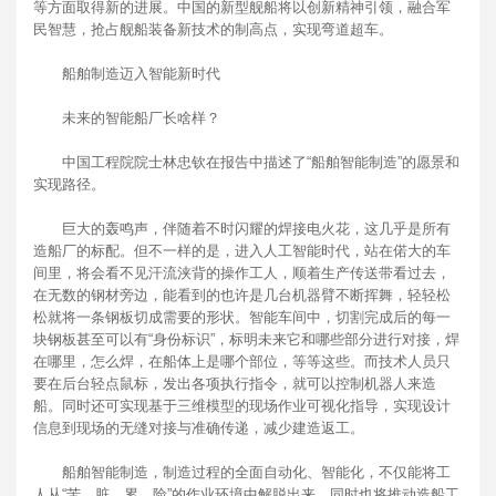
等方面取得新的进展。中国的新型舰船将以创新精神引领，融合军
民智慧，抢占舰船装备新技术的制高点，实现弯道超车。
船舶制造迈入智能新时代
未来的智能船厂长啥样？
中国工程院院士林忠钦在报告中描述了“船舶智能制造”的愿景和
实现路径。
巨大的轰鸣声，伴随着不时闪耀的焊接电火花，这几乎是所有
造船厂的标配。但不一样的是，进入人工智能时代，站在偌大的车
间里，将会看不见汗流浃背的操作工人，顺着生产传送带看过去，
在无数的钢材旁边，能看到的也许是几台机器臂不断挥舞，轻轻松
松就将一条钢板切成需要的形状。智能车间中，切割完成后的每一
块钢板甚至可以有“身份标识”，标明未来它和哪些部分进行对接，焊
在哪里，怎么焊，在船体上是哪个部位，等等这些。而技术人员只
要在后台轻点鼠标，发出各项执行指令，就可以控制机器人来造
船。同时还可实现基于三维模型的现场作业可视化指导，实现设计
信息到现场的无缝对接与准确传递，减少建造返工。
船舶智能制造，制造过程的全面自动化、智能化，不仅能将工
人从“苦、脏、累、险”的作业环境中解脱出来，同时也将推动造船工