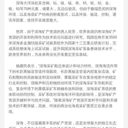
深海大洋深处富含铜、钻、镍、锰、铁、钨、钦、铝、金、
银、铂等76种元素，储量大，且品位较高。但由于极端恶劣的深海
环境，以及海底矿产特殊的附着形式，以及环保、输送、控制、通
讯等因素，使得开采难度极大。
然而，由于深海矿产资源的诱人前景，世界各国仍将深海矿产
资源的开发和利用作为技术前沿问题进行研究。我国也将开发3500
米深海多金属结核采矿试验系统作为国家十三五重点研发计划，完
成系统整体海上试采试验，提升我国深海采矿装备整体技术水平，
跻身世界前列，为未来商业化开发奠定坚实基础。
杨建民表示，“深海采矿船总体设计和动力特性、深海海流作用
下的长距离输送管道环境载荷、长距离输送管道内部复杂流场、矿
石粗颗粒的高效输送和流动保障、重载采矿车在复杂地形中的稳定
行走和控制、强噪声和沉积物扰动环境下的深海采矿车导航和定
位、复杂环境下的重载采矿车精确布放和回收、深海采矿系统的整
体联动协同控制、采矿系统对深海海洋环境的影响等，是深海矿产
资源关键科学与技术问题。”随着深海矿产资源开发科学问题和关键
技术的不断突破，高效、环保的商业化海底采矿图景正在逐步显
现。
深海，不仅蕴藏着丰富的矿产资源，还是全球最大的独立生态