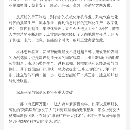
业脱胎换骨，朝着安全、经济、环保、高效、舒适的方向发展。
从原始的手工制造，到初步的机械化单机作业，到电气自动化
时代的批量生产、流水作业，再到信息时代的定制化生产、数字化
设计、数控化制造、集成化管理，直至今天进入工业4.0时代，随着
人类智慧的不断刷新，工业制造技术经历了天翻地覆的变革，经历
了机械、电气、信息、智能四个时代，船舶工业亦是如此。
在林忠钦看来，发展智能造船技术是赶超日韩，建设造船强国
的必然选择，也是建设制造强国的国家战略。工业4.0视角下的船舶
智能制造，表现为柔性生产、过程感知、数据驱动和智能决策与自
执行。基于我国船厂的现状，林忠钦提出“三步走”的设想，即：第一
步，建立智能车间；第二步，建立智能船厂；第三步，建立船舶智
能制造联盟。
深海开发与探测装备将有重大突破
一部《海底两万里》，让人魂牵梦萦百余年。如果说尼摩船长
驾驶的“鹦鹉螺号”激发了人们对海底世界的无限想象，那么上海交大
杨建民教授团队正在研发“海底矿产开采技术”，正将当年法国作家儒
勒?凡尔纳的科学幻想变为现实。