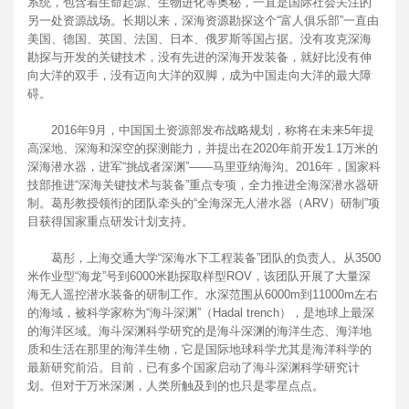
系统，包含着生命起源、生物进化等奥秘，一直是国际社会关注的
另一处资源战场。长期以来，深海资源勘探这个“富人俱乐部”一直由
美国、德国、英国、法国、日本、俄罗斯等国占据。没有攻克深海
勘探与开发的关键技术，没有先进的深海开发装备，就好比没有伸
向大洋的双手，没有迈向大洋的双脚，成为中国走向大洋的最大障
碍。
2016年9月，中国国土资源部发布战略规划，称将在未来5年提
高深地、深海和深空的探测能力，并提出在2020年前开发1.1万米的
深海潜水器，进军“挑战者深渊”——马里亚纳海沟。2016年，国家科
技部推进“深海关键技术与装备”重点专项，全力推进全海深潜水器研
制。葛彤教授领衔的团队牵头的“全海深无人潜水器（ARV）研制”项
目获得国家重点研发计划支持。
葛彤，上海交通大学“深海水下工程装备”团队的负责人。从3500
米作业型“海龙”号到6000米勘探取样型ROV，该团队开展了大量深
海无人遥控潜水装备的研制工作。水深范围从6000m到11000m左右
的海域，被科学家称为“海斗深渊”（Hadal trench），是地球上最深
的海洋区域。海斗深渊科学研究的是海斗深渊的海洋生态、海洋地
质和生活在那里的海洋生物，它是国际地球科学尤其是海洋科学的
最新研究前沿。目前，已有多个国家启动了海斗深渊科学研究计
划。但对于万米深渊，人类所触及到的也只是零星点点。