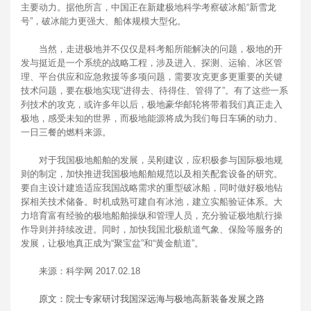
主要动力。据他所言，中国正在新建极地科学考察破冰船“新雪龙
号”，破冰能力更强大、船体规模大型化。
当然，走进极地并不仅仅是科考船所能解决的问题，极地的开
发与挺近是一个系统的战略工程，涉及进入、探测、运输、冰区管
理、平台供应和应急救援等多项问题，需要攻克更多更重要的关键
技术问题，要在极地实现“进得去、待得住、管得了”。有了这些一系
列技术的攻克，或许多年以后，极地豪华邮轮将带着我们真正走入
极地，感受未知的世界，而极地能源将成为我们每日车辆的动力、
一日三餐的燃料来源。
对于我国极地船舶的发展，吴刚建议，应积极参与国际极地规
则的制定，加快推进我国极地船舶规范以及相关配套设备的研究。
要自主设计建造适应我国战略需求的重型破冰船，同时做好极地钻
探相关技术储备。时机成熟可建自有冰池，建立实船验证体系。大
力培育富有经验的极地船舶操纵和管理人员，充分验证极地航行操
作导则并持续改进。同时，加快我国北极航道气象、保险等服务的
发展，让极地真正成为“聚宝盆”和“黄金航道”。
来源：科学网 2017.02.18
原文：院士专家研讨我国深远海与极地高新装备发展之路