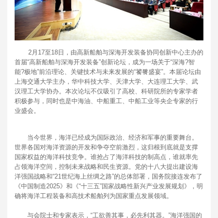
2月17至18日，由高新船舶与深海开发装备协同创新中心主办的
首届“高新船舶与深海开发装备”创新论坛，成为一场关于“深海?智
能?极地”前沿理论、关键技术与未来发展的“饕餮盛宴”。本届论坛由
上海交通大学主办，华中科技大学、天津大学、大连理工大学、武
汉理工大学协办。本次论坛不仅吸引了高校、科研院所的专家学者
积极参与，同时也是中海油、中船重工、中船工业等央企专家的行
业盛会。
当今世界，海洋已经成为国际政治、经济和军事的重要舞台。
世界各国对海洋资源的开发和争夺空前激烈，这归根到底就是支撑
国家权益的海洋科技竞争。谁抢占了海洋科技的制高点，谁就率先
占领海洋空间，控制未来战略和民生资源。党的十八大提出建设海
洋强国战略和“21世纪海上丝绸之路”的总体部署，国务院接连发布了
《中国制造2025》和《“十三五”国家战略性新兴产业发展规划》，明
确将海洋工程装备和高技术船舶列为国家重点发展领域。
与会院士和专家表示，“工欲善其事，必先利其器。”海洋强国的