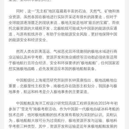
同时，这一“无主权”地区蕴藏着丰富的石油、天然气、矿物和渔
业资源。虽然各国在极地进行实际开采还有很长的路要走，但对于
全球能源逐渐匮乏的现状来说，极地无疑是地球“最后的宝藏”。而依
托北极资源的大规模开发，北极航线可能成为中国新的能源供应通
道，与原有航线并存，有助于分散能源安全风险，更好地保障中国
的能源安全和经济安全。
然而人类在距离遥远、气候恶劣且环境脆弱的极地水域进行商
业运输以及科学考察、资源开发和渔业捕捞等活动都必须依靠适用
于极地航行且符合经济、安全和环保要求的“极地船舶”，任何国家若
想实施极地战略，必先发展适应本国的极地船舶装备。
中国船级社上海规范研究所副所长钟晨康指出，极地战略地位
重要，北极显性主权竞争，南极也存在隐形主权划分，我国参与极
地事务，航运和科考是介入极地事务的主要渠道。
中国船舶及海洋工程设计研究院高级工程师吴刚在2015年年初
参加了“雪龙号”南极考察活动。作为中国新一代极地自破冰科考船的
技术总师，他对极地船舶的技术发展有着较为深刻的认识。吴刚认
为，极地船舶大致可分为过境航行、极地资源开发与运输、极地科
学考察三种类型。其中，资源开发和运输是近年来极地船舶发展的