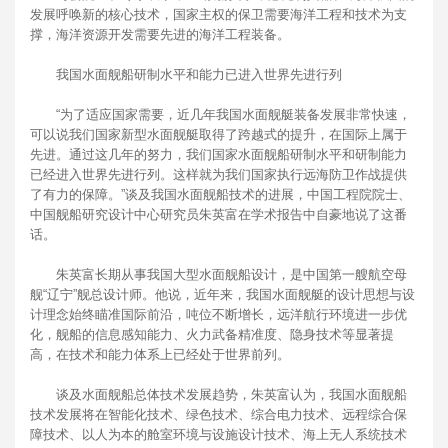
发展呼唤新的核心技术，国家主权的保卫需要海洋工程和技术为支
撑，海洋资源开发需要先进的海洋工程装备。
我国水面舰船研制水平和能力已进入世界先进行列
“为了适应国家需要，近几年我国水面舰艇装备发展非常快速，
可以说我们国家新型水面舰艇取得了跨越式的提升，在国际上属于
先进。通过这几年的努力，我们国家水面舰船研制水平和研制能力
已经进入世界先进行列。这样就为我们国家执行远海防卫作战提供
了有力的保障。”谈及我国水面舰船技术的进展，中国工程院院士、
中国舰船研究设计中心研究员朱英富在学术报告中自豪地说了这番
话。
朱英富长期从事我国大型水面舰船设计，是中国第一艘航空母
舰“辽宁”舰总设计师。他说，近年来，我国水面舰艇的设计思想与设
计理念始终瞄准国际前沿，吨位不断增长，远洋航行环境进一步优
化，舰船的信息感知能力、火力武备精准度、隐身技术等显著提
高，在技术和能力体系上已经处于世界前列。
谈及水面舰船总体技术发展趋势，朱英富认为，我国水面舰船
技术发展将在智能化技术、绿色技术、综合电力技术、远程综合保
障技术、以人为本的舱室环境与设施设计技术、海上无人系统技术