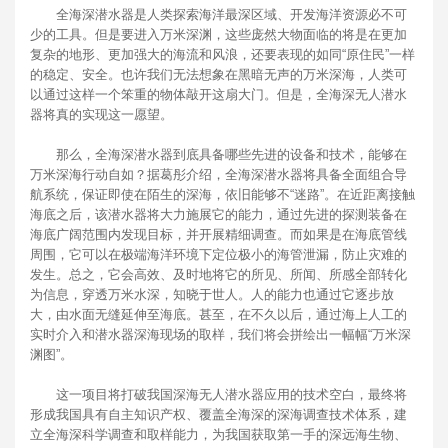
全海深潜水器是人类探索海洋最深区域、开发海洋资源必不可
少的工具。但是要进入万米深渊，这些庞然大物面临的将是在更加
复杂的地形、更加强大的海流和风浪，还要表现的如同“原住民”一样
的稳定、安全。也许我们无法想象在黑暗无声的万米深海，人类可
以通过这样一个笨重的物体敲开这扇大门。但是，全海深无人潜水
器将真的实现这一愿望。
那么，全海深潜水器到底具备哪些先进的设备和技术，能够在
万米深海行动自如？据葛彤介绍，全海深潜水器将具备全面组合导
航系统，保证即使在陌生的深海，依旧能够不“迷路”。在近距离接触
海底之后，该潜水器将大力施展它的能力，通过先进的探测装备在
海底广阔范围内发现目标，并开展精细调查。而如果是在海底管线
周围，它可以在极端海洋环境下定位极小的海管泄漏，防止灾难的
发生。总之，它会高效、及时地将它的所见、所闻、所感全部转化
为信息，穿透万米水深，知晓于世人。人的能力也通过它逐步放
大，由水面无缝延伸至海底。甚至，在不久以后，通过海上人工的
实时介入和潜水器深海现场的取样，我们将会拼绘出一幅幅“万米深
渊图”。
这一项目将打破我国深海无人潜水器应用的技术空白，最终将
形成我国具有自主知识产权、覆盖全海深的深海调查技术体系，建
立全海深科学调查和取样能力，为我国获取第一手的深远海生物、