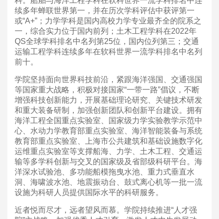
科。船舶与海洋工程学科在软科世界一流学科排名中连
续多年蝉联世界第一，并在历次学科评估中获评第一
或“A+”；力学学科是国内高校力学专业最齐全的院系之
一，综合实力位于国内前列；土木工程学科在2022年
QS全球学科排名中名列第25位，国内位列第三；交通
运输工程学科连续多年在软科世界一流学科排名中名列
前十。
学院坚持面向世界科技前沿，紧跟海洋强国、交通强国
等国家重大战略，积极对接国家“一带一路”倡议，不断
增强科技创新能力，开展基础理论研究、关键技术研发
和重大装备研制，加强创新团队和创新平台建设。拥有
海洋工程全国重点实验室、国家级力学实验教学示范中
心、水动力学教育部重点实验室、海洋智能装备与系统
教育部重点实验室、上海市公共建筑和基础设施数字化
运维重点实验室等支撑船海、力学、土木工程、交通运
输等多学科创新与交叉的国家级及省部级科研平台。海
洋深水试验池、多功能船模拖曳水池、重力式垂直水
洞、海啸波水池、地震振动台、鼓式离心机等一批一流
设施为科研人员提供国际水平的科研服务。
近者悦而尽才，远者望风而慕。学院持续推进“人才强