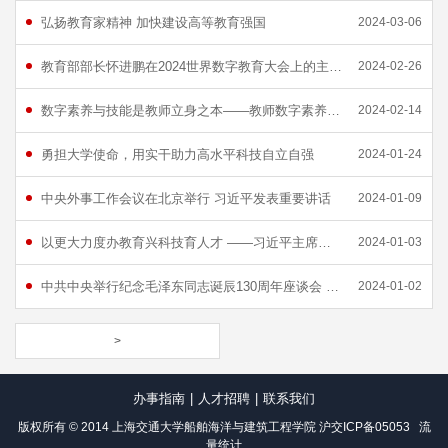
弘扬教育家精神 加快建设高等教育强国
2024-03-06
教育部部长怀进鹏在2024世界数字教育大会上的主旨演讲：携手推动数字教育应用、共享与创新
2024-02-26
数字素养与技能是教师立身之本——教师数字素养与胜任力提升平行会议观察
2024-02-14
勇担大学使命，用实干助力高水平科技自立自强
2024-01-24
中央外事工作会议在北京举行 习近平发表重要讲话
2024-01-09
以更大力度办教育兴科技育人才 ——习近平主席二〇二四年新年贺词激励干部师生加快建设教育强国
2024-01-03
中共中央举行纪念毛泽东同志诞辰130周年座谈会 习近平发表重要讲话
2024-01-02
>
办事指南
|
人才招聘
|
联系我们
版权所有 © 2014 上海交通大学船舶海洋与建筑工程学院
沪交ICP备05053
流
量统计