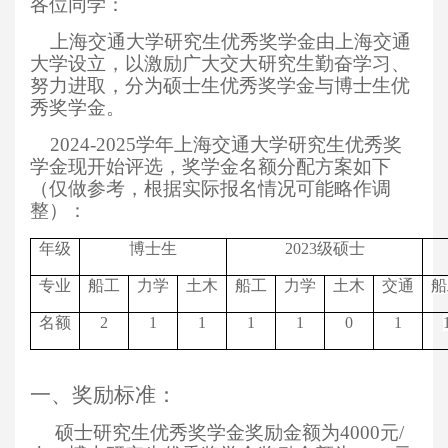
各位同学：
上海交通大学研究生优秀奖学金由上海交通
大学设立，以激励广大交大研究生勤奋学习、
努力进取，分为硕士生优秀奖学金与博士生优
秀奖学金。
2024-2025学年上海交通大学研究生优秀奖
学金现开始评选，奖学金名额分配方案如下
（仅做参考，根据实际报名情况可能略作调
整）：
年级
博士生
2023
级硕士
专业
船工
力学
土木
船工
力学
土木
交通
船
名额
2
1
1
1
1
0
1
一、奖励标准：
硕士研究生优秀奖学金奖励金额为4000元/