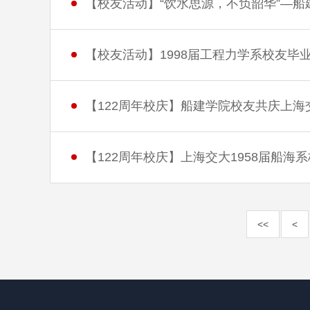
【校友活动】“饮水思源，不负韶华”—船建
【校友活动】1998届工程力学系校友毕业
【122周年校庆】船建学院校友共庆上海交
【122周年校庆】上海交大1958届船海
<<
<