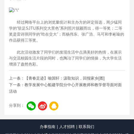
经过网络平台上的浏览量统计和主办方的评定筛选，周少猛同
学的“驻足SJTU系列交大景色”系列照片脱颖而出，得一等奖；二等
奖是雷诗琪同学的“吃在交大”；而杨伟东、张广浩、马可和李彬瑜的
作品获得三等奖。
此次活动激发了同学们的发现生活中点滴美好的热情，在展示
与交流校园生活片段的同时，也陶冶了同学们的情操，为大学生活
增添了盎然色彩。
上一条：【青春足迹】喻国轩：汲取知识，回报家乡[图]
下一条：教学发展中心船建学院分中心开展教师和教学督导面对面
活动
分享到：
办事指南
|
人才招聘
|
联系我们