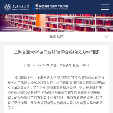
新闻动态
上海交通大学“达门造船”奖学金签约仪式举行[图]
日期：2014-04-29 来源：学院新闻 阅读：4959
4月28日上午，上海交通大学“达门造船”奖学金签约仪式在闵行
校区木兰船建大楼A1008室举行。达门造船集团亚洲工程部经理Paul
Kitzen及其夫人，荷兰驻中国海事事务所总经理、交大校友陈红玉，
经理李翊琛和销售郜飞,船舶海洋与建筑工程学院党委副书记杨建
军，船舶与海洋工程系副系主任夏利娟，船海系教授杨德庆，院团
委书记傅光远，奖学金管理负责人苏鏐鏐以及校友负责人魏燕出席
仪式。