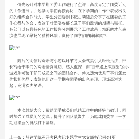
傅光远针对本学期团委工作进行了点评，高度肯定了团委近期
的工作进展，并勉励同学们再接再厉，在下学期的工作中表现出良
好的组织合作能力。学生分团委副书记古莉随后分享了在团委的工
作心得与体会，表达了对团委各部长及干事们殷切的期望与嘱托。
各部门以各具特色的工作报告分别展示了工作成果，精彩的才艺表
演也展现了昂扬的精神风貌，赢得了同学们的阵阵掌声。
随后的明信片寄语与小游戏环节将大会气氛引入轻松活泼。部
长写给干事们的寄语情真意切、感人至深，而“百奇遇上洋葱圈”的小
游戏则考验了部门成员之间的团结合作。傅光远为优秀干事们颁发
奖状和奖品，表彰他们这一学期在团委的出色表现。现场高潮迭
起，充满欢声笑语。
本次总结大会，帮助团委成员们总结工作中的经验与教训，同
时加强了成员间的交流，提升了团队凝聚力，为船建团委在下一学
期迎接新的挑战打下基础。
上一条：船建学院召开考风考纪专题学生党支部书记例会[图]