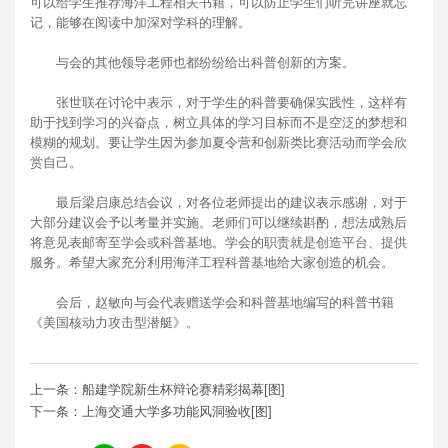
可以给学生推荐海洋工程相关书籍，可以防止学生们听完讲座就忘
记，能够在阅读中加深对学科的理解。
与会的其他领导老师也都纷纷给出科普创新的方案。
张世联在讨论中表示，对于学生的科普要确保实践性，这样有
助于找到学习的兴奋点，树立具体的学习目标而不是空泛的梦想和
模糊的规划。要让学生因为参加夏令营和创新类比赛活动而学会欣
赏自己。
最后梁启康总结会议，对各位老师提出的建议表示感谢，对于
大部分建议会予以考量并实施。老师们可以继续斟酌，想法成熟后
将意见表邮寄至学会或科普基地。学会的职责就是创造平台、提供
服务。希望大家充分利用海洋工程科普基地给大家创造的机会。
会后，赵敏向与会代表赠送学会和科普基地编写的科普书籍
《美国核动力攻击型潜艇》。
上一条：船建学院新生杯辩论赛精彩揭幕[图]
下一条：上海交通大学多功能风洞验收[图]