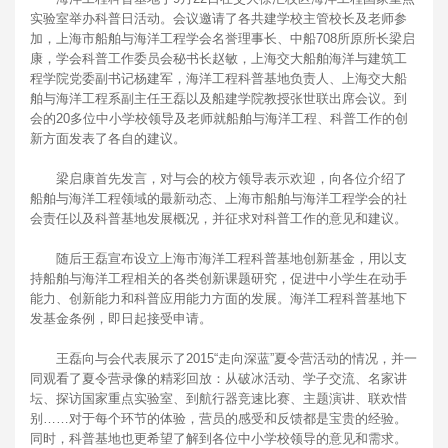
实验室举办科普日活动。会议邀请了各共建学校主管校长及老师参
加，上海市船舶与海洋工程学会名誉理事长、中船708所原所长梁启
康，学会科普工作委员会秘书长赵敏，上海交大船舶海洋与建筑工
程学院党委副书记杨建军，海洋工程科普基地负责人、上海交大船
舶与海洋工程系副主任王磊以及船建学院教授张世联出席会议。到
会的20多位中小学校领导及老师就船舶与海洋工程、科普工作的创
新方面发表了各自的建议。
梁启康首先发言，对与会的校方领导表示欢迎，向各位介绍了
船舶与海洋工程领域的最新动态、上海市船舶与海洋工程学会的社
会责任以及科普基地发展概况，并征求对科普工作的意见和建议。
随后王磊宣布设立上海市海洋工程科普基地创新基金，用以支
持船舶与海洋工程相关的各类创新课题研究，促进中小学生在动手
能力、创新能力和科普应用能力方面的发展。海洋工程科普基地下
发基金条例，即日起接受申请。
王磊向与会代表展示了2015“走向深蓝”夏令营活动的情况，并一
同观看了夏令营录像的精彩回放：从破冰活动、学子交流、名家讲
坛、探访国家重点实验室、到航行器竞速比赛、主题演讲、联欢惜
别……对于每个环节的体验，营员的感受和反馈都是宝贵的经验。
同时，科普基地也更希望了解到各位中小学校领导的意见和需求。