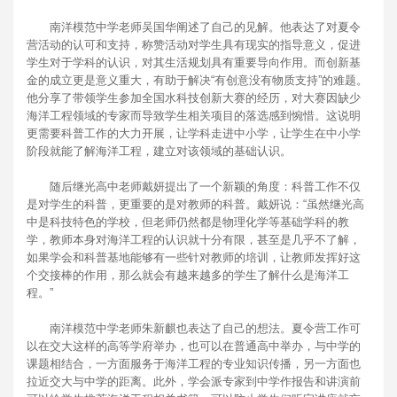
南洋模范中学老师吴国华阐述了自己的见解。他表达了对夏令
营活动的认可和支持，称赞活动对学生具有现实的指导意义，促进
学生对于学科的认识，对其生活规划具有重要导向作用。而创新基
金的成立更是意义重大，有助于解决“有创意没有物质支持”的难题。
他分享了带领学生参加全国水科技创新大赛的经历，对大赛因缺少
海洋工程领域的专家而导致学生相关项目的落选感到惋惜。这说明
更需要科普工作的大力开展，让学科走进中小学，让学生在中小学
阶段就能了解海洋工程，建立对该领域的基础认识。
随后继光高中老师戴妍提出了一个新颖的角度：科普工作不仅
是对学生的科普，更重要的是对教师的科普。戴妍说：“虽然继光高
中是科技特色的学校，但老师仍然都是物理化学等基础学科的教
学，教师本身对海洋工程的认识就十分有限，甚至是几乎不了解，
如果学会和科普基地能够有一些针对教师的培训，让教师发挥好这
个交接棒的作用，那么就会有越来越多的学生了解什么是海洋工
程。”
南洋模范中学老师朱新麒也表达了自己的想法。夏令营工作可
以在交大这样的高等学府举办，也可以在普通高中举办，与中学的
课题相结合，一方面服务于海洋工程的专业知识传播，另一方面也
拉近交大与中学的距离。此外，学会派专家到中学作报告和讲演前