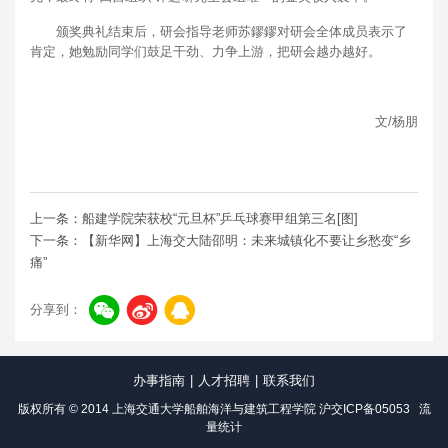
颁奖典礼结束后，研会指导老师苏鏐鏐对研会全体成员表示了
肯定，她勉励同学们鼓足干劲、力争上游，把研会越办越好。
文/杨朋
上一条：船建学院荣获校“元旦杯”乒乓球赛甲组第三名[图]
下一条：【新华网】上海交大陆邵明：未来城镇化不要让乡愁变“乡
痛”
分享到：
办事指南
|
人才招聘
|
联系我们
版权所有 © 2014 上海交通大学船舶海洋与建筑工程学院
沪交ICP备05053
流
量统计