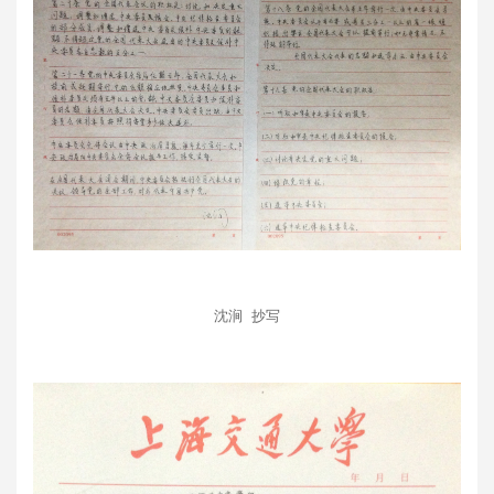
沈涧 抄写