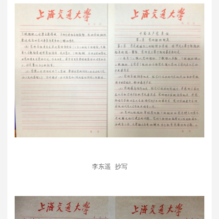
李东遥 抄写