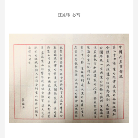
汪旭玮 抄写