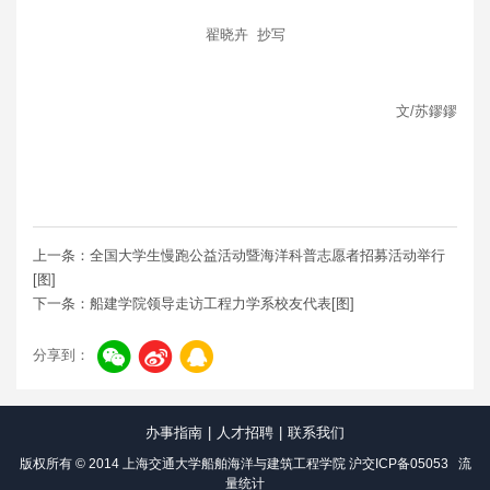
翟晓卉 抄写
文/苏鏐鏐
上一条：全国大学生慢跑公益活动暨海洋科普志愿者招募活动举行
[图]
下一条：船建学院领导走访工程力学系校友代表[图]
分享到：
办事指南
|
人才招聘
|
联系我们
版权所有 © 2014 上海交通大学船舶海洋与建筑工程学院
沪交ICP备05053
流
量统计