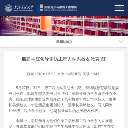
新闻动态
船建学院领导走访工程力学系校友代表[图]
日期：2016-06-03 来源：学院新闻 阅读：3431
5月27日、31日，原工程力学系总支书记、现继续教育学院党委
书记张伟，船建学院党委书记张卫刚、副院长兼力学系系主任乔丕
忠、院长助理朱惠红等先后拜访了风和投资管理公司创始人、董事
长吴炯校友，华住酒店集团创始人、董事长季琦校友。两人同为
1985级工程力学系校友，也是创业成功的杰出校友代表。
会谈中，学院领导向他们介绍了学校和工程力学系的发展情
况，并诚挚邀请他们回学院与力学系师生交流座谈，出席“‘学在交